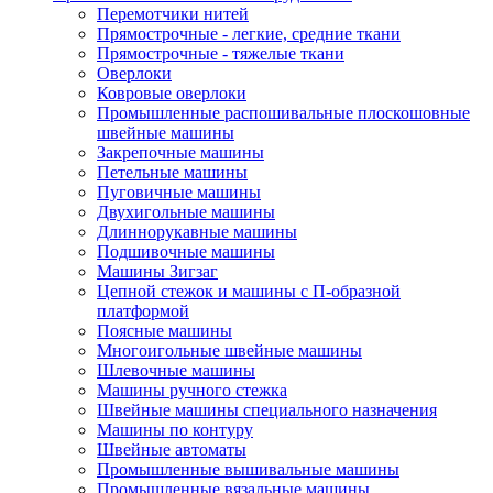
Перемотчики нитей
Прямострочные - легкие, средние ткани
Прямострочные - тяжелые ткани
Оверлоки
Ковровые оверлоки
Промышленные распошивальные плоскошовные
швейные машины
Закрепочные машины
Петельные машины
Пуговичные машины
Двухигольные машины
Длиннорукавные машины
Подшивочные машины
Машины Зигзаг
Цепной стежок и машины с П-образной
платформой
Поясные машины
Многоигольные швейные машины
Шлевочные машины
Машины ручного стежка
Швейные машины специального назначения
Машины по контуру
Швейные автоматы
Промышленные вышивальные машины
Промышленные вязальные машины