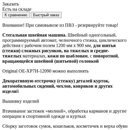
Заказать
Есть на складе
К сравнению
Быстрый заказ
Внимание! При самовывозе из ПВЗ -
резервируйте товар!
Стегальная швейная машина.
Швейный одногольный,
программируемый автомат, челночного стежка, циклического
действия с рабочим полем 1200 мм х 900 мм,
для шитья
(стежки) сложных рисунков, на тяжелых и средне-
тяжелых
материалах,
кожи по шаблонам
, с
поворотной
,
вращающейся швейной (шитьевой) головкой
Original OE-XP7H-12090 можно выполнять
Декоративную отстрочку (стежку) деталей курток,
автомобильных сидений, чехлов, ковриков и других
издели
й
Вышивку изделий
Втачивание застежек «молний», обработка карманов и другие
операции в спортивной одежде и куртках
Сборку заготовок сумок, кошельков, косметичек и верха обуви