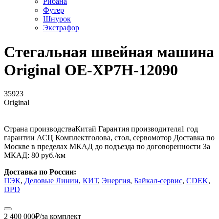
Рибана
Футер
Шнурок
Экстрафор
Стегальная швейная машина
Original OE-XP7H-12090
35923
Original
Страна производства
Китай
Гарантия производителя
1 год
гарантии АСЦ
Комплект
голова, стол, сервомотор
Доставка по
Москве в пределах МКАД до подъезда
по договоренности
За
МКАД:
80 руб./км
Доставка по России:
ПЭК
,
Деловые Линии
,
КИТ
,
Энергия
,
Байкал-сервис
,
CDEK
,
DPD
2 400 000
₽
/за комплект