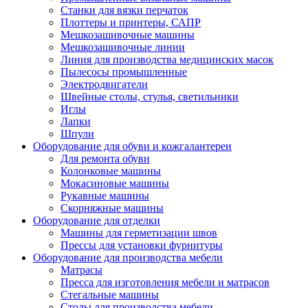
Станки для вязки перчаток
Плоттеры и принтеры, САПР
Мешкозашивочные машины
Мешкозашивочные линии
Линия для производства медицинских масок
Пылесосы промышленные
Электродвигатели
Швейные столы, стулья, светильники
Иглы
Лапки
Шпули
Оборудование для обуви и кожгалантереи
Для ремонта обуви
Колонковые машины
Мокасиновые машины
Рукавные машины
Скорняжные машины
Оборудование для отделки
Машины для герметизации швов
Прессы для установки фурнитуры
Оборудование для производства мебели
Матрасы
Пресса для изготовления мебели и матрасов
Стегальные машины
Столы для производства мебели