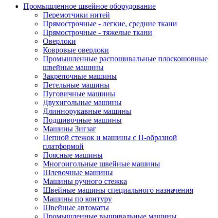
Промышленное швейное оборудование
Перемотчики нитей
Прямострочные - легкие, средние ткани
Прямострочные - тяжелые ткани
Оверлоки
Ковровые оверлоки
Промышленные распошивальные плоскошовные
швейные машины
Закрепочные машины
Петельные машины
Пуговичные машины
Двухигольные машины
Длиннорукавные машины
Подшивочные машины
Машины Зигзаг
Цепной стежок и машины с П-образной
платформой
Поясные машины
Многоигольные швейные машины
Шлевочные машины
Машины ручного стежка
Швейные машины специального назначения
Машины по контуру
Швейные автоматы
Промышленные вышивальные машины