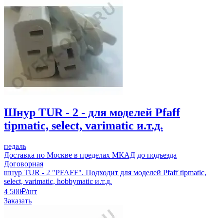
Шнур TUR - 2 - для моделей Pfaff
tipmatic, select, varimatic и.т.д.
педаль
Доставка по Москве в пределах МКАД до подъезда
Договорная
шнур TUR - 2 "PFAFF". Подходит для моделей Pfaff tipmatic,
select, varimatic, hobbymatic и.т.д.
4 500
₽
/шт
Заказать