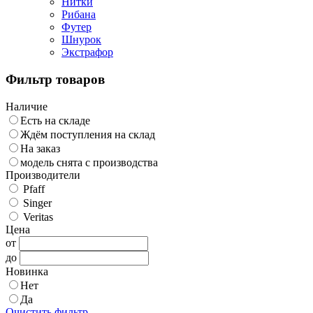
Нитки
Рибана
Футер
Шнурок
Экстрафор
Фильтр товаров
Наличие
Есть на складе
Ждём поступления на склад
На заказ
модель снята с производства
Производители
Pfaff
Singer
Veritas
Цена
от
до
Новинка
Нет
Да
Очистить фильтр