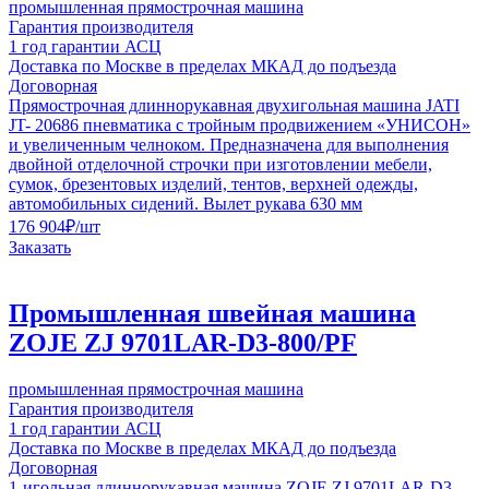
промышленная прямострочная машина
Гарантия производителя
1 год гарантии АСЦ
Доставка по Москве в пределах МКАД до подъезда
Договорная
Прямострочная длиннорукавная двухигольная машина JATI
JT- 20686 пневматика c тройным продвижением «УНИСОН»
и увеличенным челноком. Предназначена для выполнения
двойной отделочной строчки при изготовлении мебели,
сумок, брезентовых изделий, тентов, верхней одежды,
автомобильных сидений. Вылет рукава 630 мм
176 904
₽
/шт
Заказать
Промышленная швейная машина
ZOJE ZJ 9701LAR-D3-800/PF
промышленная прямострочная машина
Гарантия производителя
1 год гарантии АСЦ
Доставка по Москве в пределах МКАД до подъезда
Договорная
1-игольная длиннорукавная машина ZOJE ZJ 9701LAR-D3-