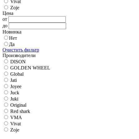
Vivat
Zoje
Цена
от
до
Новинка
Нет
Да
Очистить фильтр
Производители
DISON
GOLDEN WHEEL
Global
Jati
Joyee
Juck
Juki
Original
Red shark
VMA
Vivat
Zoje