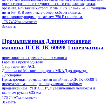
шитья спортивного и туристического снаряжения, кожи,
брезента, монтажных строп. Иглы DP x 17 №125-180, толщина
нити №4-8. В комплекте с энергосберегающим,
позиционирующим двигателем 750 Вт и столом.
176 740
₽
/за комплект
Заказать
Промышленная Длиннорукавная
машина JUCK JK-60698-1 пневматика
промышленная прямострочная машина
Гарантия производителя
1 год гарантии АСЦ
Доставка по Москве в пределах МКАД до подъезда
Договорная
Прямстрочная промышленная швейная JUCK JK-60698-1
пневматика машина длиннорукавная с тройным
продвижением "УНИСОН", с увеличенным челноком и
вылетом рукава 635 мм
176 740
₽
/за комплект
Заказать