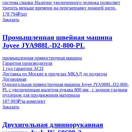
система смазки Наличие увеличенного челнока позволяет
тратить меньше времени на перезаправку нижней нити.
178 794
₽
/шт
Заказать
Промышленная швейная машина
Joyee JYA988L-D2-800-PL
промышленная прямострочная машина
Гарантия производителя
1 год гарантии АСЦ
Доставка по Москве в пределах МКАД до подъезда
Договорная
Одноигольная прямострочная машина Joyee JYA988L-D2-800-
PL с увеличенным вылетом рукава 800 мм , с задним гладким
пуллером для продвижения материала
187 093
₽
/за комплект
Заказать
Двухигольная длиннорукавная