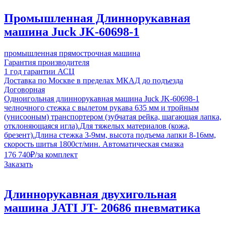
Промышленная Длиннорукавная
машина Juck JK-60698-1
промышленная прямострочная машина
Гарантия производителя
1 год гарантии АСЦ
Доставка по Москве в пределах МКАД до подъезда
Договорная
Одноигольная длиннорукавная машина Juck JK-60698-1
челночного стежка с вылетом рукава 635 мм и тройным
(унисооным) транспортером (зубчатая рейка, шагающая лапка,
отклоняющаяся игла).Для тяжелых материалов (кожа,
брезент).Длина стежка 3-9мм, высота подъема лапки 8-16мм,
скорость шитья 1800ст/мин. Автоматическая смазка
176 740
₽
/за комплект
Заказать
Длиннорукавная двухигольная
машина JATI JT- 20686 пневматика