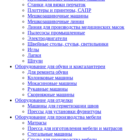
Станки для вязки перчаток
Плоттеры и принтеры, САПР
Мешкозашивочные машины
Мешкозашивочные линии
Линия для производства медицинских масок
Пылесосы промышленные
Электродвигатели
Швейные столы, стулья, светильники
Иглы
Лапки
Шпули
Оборудование для обуви и кожгалантереи
Для ремонта обуви
Колонковые машины
Мокасиновые машины
Рукавные машины
Скорняжные машины
Оборудование для отделки
Машины для герметизации швов
Прессы для установки фурнитуры
Оборудование для производства мебели
Матрасы
Пресса для изготовления мебели и матрасов
Стегальные машины
Столы для производства мебели