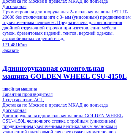
Доставка по Москве в пределах МКАД до подъезда
Договорная
Прямострочная длиннорукавная 2- игольная машина JATI JT-
20686 без отключения игл c 3- ым (унисонным) продвижением
и увеличенным челноком. Предназначена для выполнения
двойной отделочной строчки при изготовлении мебели,
сумок, брезентовых изделий, тентов, верхней одежды,
автомобильных сидений и т.д.
171 481
₽
/шт
Заказать
Длиннорукавная одноигольная
машина GOLDEN WHEEL CSU-4150L
швейная машина
Гарантия производителя
1 год гарантии АСЦ
Доставка по Москве в пределах МКАД до подъезда
Договорная
Длиннорукавная одноигольная машина GOLDEN WHEEL
CSU-4150L челночного стежка с тройным (унисонным)
продвижением увеличенным вертикальным челноком и
удлиненной платформой для сверхтяжелых материалов.