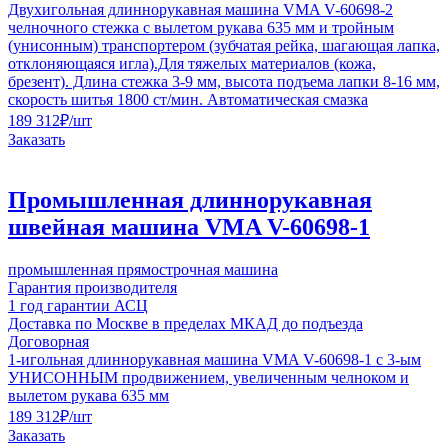
Двухигольная длиннорукавная машина VMA V-60698-2
челночного стежка с вылетом рукава 635 мм и тройным
(унисонным) транспортером (зубчатая рейка, шагающая лапка,
отклоняющаяся игла).Для тяжелых материалов (кожа,
брезент). Длина стежка 3-9 мм, высота подъема лапки 8-16 мм,
скорость шитья 1800 ст/мин. Автоматическая смазка
189 312
₽
/шт
Заказать
Промышленная длиннорукавная
швейная машина VMA V-60698-1
промышленная прямострочная машина
Гарантия производителя
1 год гарантии АСЦ
Доставка по Москве в пределах МКАД до подъезда
Договорная
1-игольная длиннорукавная машина VMA V-60698-1 с 3-ым
УНИСОННЫМ продвижением, увеличенным челноком и
вылетом рукава 635 мм
189 312
₽
/шт
Заказать