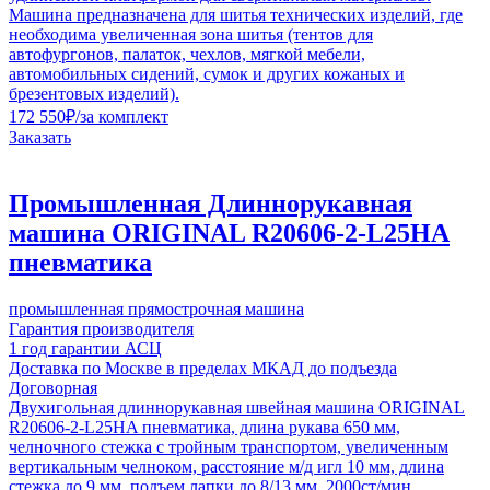
Машина предназначена для шитья технических изделий, где
необходима увеличенная зона шитья (тентов для
автофургонов, палаток, чехлов, мягкой мебели,
автомобильных сидений, сумок и других кожаных и
брезентовых изделий).
172 550
₽
/за комплект
Заказать
Промышленная Длиннорукавная
машина ORIGINAL R20606-2-L25HA
пневматика
промышленная прямострочная машина
Гарантия производителя
1 год гарантии АСЦ
Доставка по Москве в пределах МКАД до подъезда
Договорная
Двухигольная длиннорукавная швейная машина ORIGINAL
R20606-2-L25HA пневматика, длина рукава 650 мм,
челночного стежка с тройным транспортом, увеличенным
вертикальным челноком, расстояние м/д игл 10 мм, длина
стежка до 9 мм, подъем лапки до 8/13 мм, 2000ст/мин.