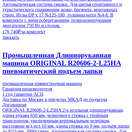
Автоматическая система смазки. Для шитья спортивного и
туристического снаряжения, кожи, брезента, монтажных
строп. Иглы DP x 17 №125-180, толщина нити №4-8. В
комплекте с энергосберегающим, позиционирующим
двигателем 750 Вт и столом.
176 740
₽
/за комплект
Заказать
Промышленная Длиннорукавная
машина ORIGINAL R20606-2-L25HA
пневматический подъем лапки
промышленная прямострочная машина
Гарантия производителя
1 год гарантии АСЦ
Доставка по Москве в пределах МКАД до подъезда
Договорная
ORIGINAL R20606-2-L25HA 2-х игольная длиннорукавная,
длина рукава 650 мм, челночного стежка с тройным
транспортом, увеличенным вертикальным челноком,
расстояние м/д игл 10 мм, длина стежка до 9 мм, подъем лапки
до 8/13 мм, 2000ст/мин. Автоматическая система смазки. Для