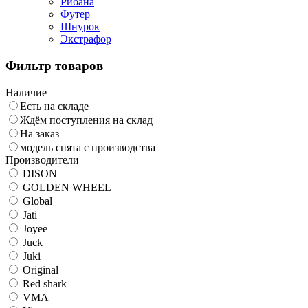
Рибана
Футер
Шнурок
Экстрафор
Фильтр товаров
Наличие
Есть на складе
Ждём поступления на склад
На заказ
модель снята с производства
Производители
DISON
GOLDEN WHEEL
Global
Jati
Joyee
Juck
Juki
Original
Red shark
VMA