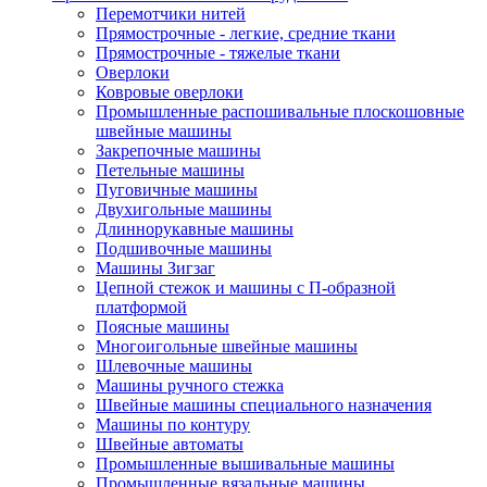
Перемотчики нитей
Прямострочные - легкие, средние ткани
Прямострочные - тяжелые ткани
Оверлоки
Ковровые оверлоки
Промышленные распошивальные плоскошовные
швейные машины
Закрепочные машины
Петельные машины
Пуговичные машины
Двухигольные машины
Длиннорукавные машины
Подшивочные машины
Машины Зигзаг
Цепной стежок и машины с П-образной
платформой
Поясные машины
Многоигольные швейные машины
Шлевочные машины
Машины ручного стежка
Швейные машины специального назначения
Машины по контуру
Швейные автоматы
Промышленные вышивальные машины
Промышленные вязальные машины