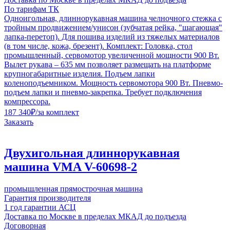
По тарифам ТК
Одноигольная, длиннорукавная машина челночного стежка с
тройным продвижением/унисон (зубчатая рейка, "шагающая"
лапка-перетоп). Для пошива изделий из тяжелых материалов
(в том числе, кожа, брезент). Комплект: Головка, стол
промышленный, сервомотор увеличенной мощности 900 Вт.
Вылет рукава – 635 мм позволяет размещать на платформе
крупногабаритные изделия. Подъем лапки
коленоподъемником. Мощность сервомотора 900 Вт. Пневмо-
подъем лапки и пневмо-закрепка. Требует подключения
компрессора.
187 340
₽
/за комплект
Заказать
Двухигольная длиннорукавная
машина VMA V-60698-2
промышленная прямострочная машина
Гарантия производителя
1 год гарантии АСЦ
Доставка по Москве в пределах МКАД до подъезда
Договорная