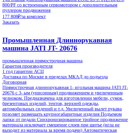
800/PF со встроенным сервомотором с дополнительным
пуллером продвижения
177 808
₽
/за комплект
Заказать
Промышленная Длиннорукавная
машина JATI JT- 20676
промышленная прямострочная машина
Гарантия производителя
1 год гарантии АСЦ
Доставка по Москве в пределах МКАД до подъезда
Договорная
Прямострочная длиннорукавная 1- игольная машина JATI JT-
20676 c 3- ым (унисонным) продвижением и увеличенным
челноком. Предназначена для изготовлении мебели, сумок,
брезентовых изделий, тентов, верхней одежды,
автомобильных сидений и т.д. Увеличенный вылет рукава
позоляет размещать крупногабаритные изделия Подъемом
лапки от педали Синхронизированное тройное продвижение
материала исключает смещение слоев при шитье (игла не
выходит из материала за время подачи) Автоматическая