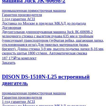
машина Juck JK-60698-2
промышленная прямострочная машина
Гарантия производителя
1 год гарантии АСЦ
Доставка по Москве в пределах МКАД до подъезда
Договорная
Двухигольная длиннорукавная машина Juck JK-60698-2
челночного стежка с вылетом рукава 635 мм и тройным
(унисоyным) транспортером (зубчатая рейка, шагающая лапка,
отклоняющаяся игла).Для тяжелых материалов (кожа,
брезент). Длина стежка 3-9 мм, высота подъема лапки 8-16 мм,
скорость шитья 1800 ст/мин. Автоматическая смазка
187 175
₽
/за комплект
Заказать
DISON DS-1510N-L25 встроенный
двигатель
промышленная прямострочная машина
Гарантия производителя
1 год гарантии АСЦ
Доставка по Москве в пределах МКАД до подъезда