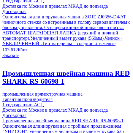
1 год гарантии АСЦ
Доставка по Москве в пределах МКАД до подъезда
Договорная
Одноигольная длиннорукавная машина ZOJE ZJ0356-D4/AT
челночного стежка со встроенным в голову серводвигателем с
блоком управления. Оснащена кнопкой пошагового шитья.
АВТОМАТ. ШАГАЮЩАЯ ЛАПКА (верхний и нижний
транспортер).Увеличенный вылет рукава (560мм).Челнок -
УВЕЛИЧЕННЫЙ .Тип материала – средние и тяжелые
103 612
₽
/шт
Заказать
Промышленная швейная машина RED
SHARK RS-60698-1
промышленная прямострочная машина
Гарантия производителя
1 год гарантии АСЦ
Доставка по Москве в пределах МКАД до подъезда
Договорная
Промышленная швейная машина RED SHARK RS-60698-1
Одноигольная длиннорукавная с тройным продвижением
"УНИСОН", увеличенным челноком и вылетом рукава 635