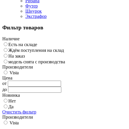
Рибана
Футер
Шнурок
Экстрафор
Фильтр товаров
Наличие
Есть на складе
Ждём поступления на склад
На заказ
модель снята с производства
Производители
Vista
Цена
от
до
Новинка
Нет
Да
Очистить фильтр
Производители
Vista