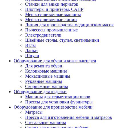
Станки для вязки перчаток
Плоттеры и принтеры, САПР
Мешкозашивочные машины
Мешкозашивочные линии
Линия для производства медицинских масок
Пылесосы промышленные
Электродвигатели
Швейные столы, стулья, светильники
Иглы
Лапки
Шпули
Оборудование для обуви и кожгалантереи
Для ремонта обуви
Колонковые машины
Мокасиновые машины
Рукавные машины
Скорняжные машины
Оборудование для отделки
Машины для герметизации швов
Прессы для установки фурнитуры
Оборудование для производства мебели
Матрасы
Пресса для изготовления мебели и матрасов
Стегальные машины
Столы для производства мебели