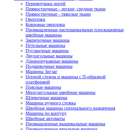
Перемотчики нитей
Прямострочные - легкие, средние ткани
Прямострочные - тяжелые ткани
Оверлоки
Ковровые оверлоки
Промышленные распошивальные плоскошовные
швейные машины
Закрепочные машины
Петельные машины
Пуговичные машины
Двухигольные машины
Длиннорукавные машины
Подшивочные машины
Машины Зигзаг
Цепной стежок и машины с П-образной
платформой
Поясные машины
Многоигольные швейные машины
Шлевочные машины
Машины ручного стежка
Швейные машины специального назначения
Машины по контуру
Швейные автоматы
Промышленные вышивальные машины
Промышленные вязальные машины