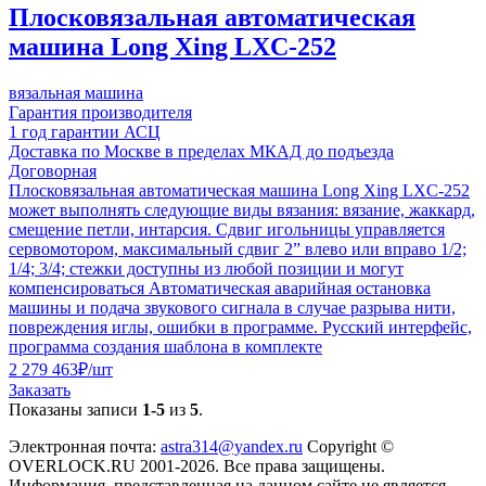
Плосковязальная автоматическая
машина Long Xing LXC-252
вязальная машина
Гарантия производителя
1 год гарантии АСЦ
Доставка по Москве в пределах МКАД до подъезда
Договорная
Плосковязальная автоматическая машина Long Xing LXC-252
может выполнять следующие виды вязания: вязание, жаккард,
смещение петли, интарсия. Сдвиг игольницы управляется
сервомотором, максимальный сдвиг 2” влево или вправо 1/2;
1/4; 3/4; стежки доступны из любой позиции и могут
компенсироваться Автоматическая аварийная остановка
машины и подача звукового сигнала в случае разрыва нити,
повреждения иглы, ошибки в программе. Русский интерфейс,
программа создания шаблона в комплекте
2 279 463
₽
/шт
Заказать
Показаны записи
1-5
из
5
.
Электронная почта:
astra314@yandex.ru
Copyright ©
OVERLOCK.RU 2001-2026. Все права защищены.
Информация, представленная на данном сайте не является