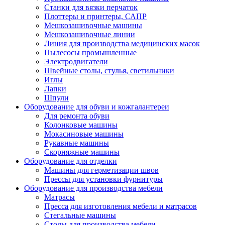
Станки для вязки перчаток
Плоттеры и принтеры, САПР
Мешкозашивочные машины
Мешкозашивочные линии
Линия для производства медицинских масок
Пылесосы промышленные
Электродвигатели
Швейные столы, стулья, светильники
Иглы
Лапки
Шпули
Оборудование для обуви и кожгалантереи
Для ремонта обуви
Колонковые машины
Мокасиновые машины
Рукавные машины
Скорняжные машины
Оборудование для отделки
Машины для герметизации швов
Прессы для установки фурнитуры
Оборудование для производства мебели
Матрасы
Пресса для изготовления мебели и матрасов
Стегальные машины
Столы для производства мебели