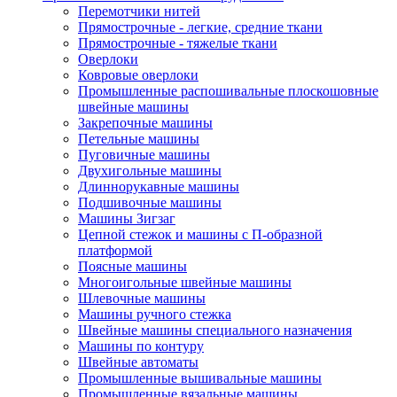
Перемотчики нитей
Прямострочные - легкие, средние ткани
Прямострочные - тяжелые ткани
Оверлоки
Ковровые оверлоки
Промышленные распошивальные плоскошовные
швейные машины
Закрепочные машины
Петельные машины
Пуговичные машины
Двухигольные машины
Длиннорукавные машины
Подшивочные машины
Машины Зигзаг
Цепной стежок и машины с П-образной
платформой
Поясные машины
Многоигольные швейные машины
Шлевочные машины
Машины ручного стежка
Швейные машины специального назначения
Машины по контуру
Швейные автоматы
Промышленные вышивальные машины
Промышленные вязальные машины