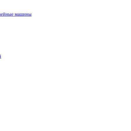
вейные машины
й