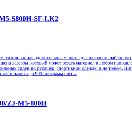
-M5-S800H-SF-LK2
матизированная одноигольная машина для шитья по шаблонам с
щена лазером ,который может резать материал в любом направл
бильных сидений, рубашек ,спортивной одежды и не только. Шит
аняет в памяти до 999 программ шитья
00/ZJ-M5-800Н