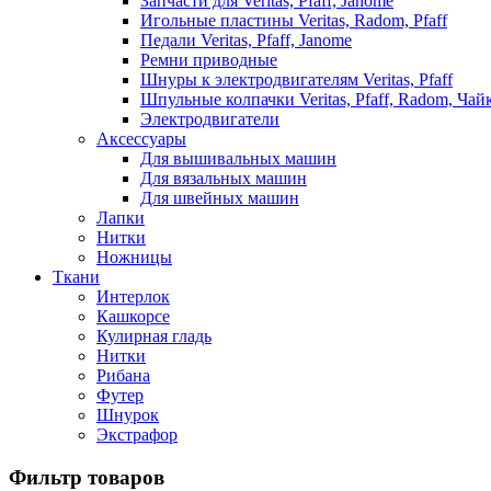
Запчасти для Veritas, Pfaff, Janome
Игольные пластины Veritas, Radom, Pfaff
Педали Veritas, Pfaff, Janome
Ремни приводные
Шнуры к электродвигателям Veritas, Pfaff
Шпульные колпачки Veritas, Pfaff, Radom, Чай
Электродвигатели
Аксессуары
Для вышивальных машин
Для вязальных машин
Для швейных машин
Лапки
Нитки
Ножницы
Ткани
Интерлок
Кашкорсе
Кулирная гладь
Нитки
Рибана
Футер
Шнурок
Экстрафор
Фильтр товаров