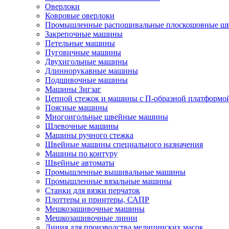
Оверлоки
Ковровые оверлоки
Промышленные распошивальные плоскошовные ш
Закрепочные машины
Петельные машины
Пуговичные машины
Двухигольные машины
Длиннорукавные машины
Подшивочные машины
Машины Зигзаг
Цепной стежок и машины с П-образной платформо
Поясные машины
Многоигольные швейные машины
Шлевочные машины
Машины ручного стежка
Швейные машины специального назначения
Машины по контуру
Швейные автоматы
Промышленные вышивальные машины
Промышленные вязальные машины
Станки для вязки перчаток
Плоттеры и принтеры, САПР
Мешкозашивочные машины
Мешкозашивочные линии
Линия для производства медицинских масок