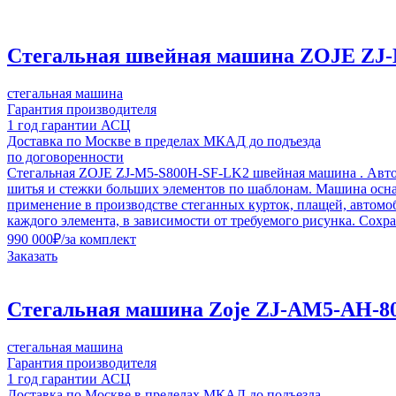
Стегальная швейная машина ZOJE ZJ
стегальная машина
Гарантия производителя
1 год гарантии АСЦ
Доставка по Москве в пределах МКАД до подъезда
по договоренности
Стегальная ZOJE ZJ-M5-S800H-SF-LK2 швейная машина . Авто
шитья и стежки больших элементов по шаблонам. Машина осна
применение в производстве стеганных курток, плащей, автомо
каждого элемента, в зависимости от требуемого рисунка. Сохр
990 000
₽
/за комплект
Заказать
Стегальная машина Zoje ZJ-AM5-AH-8
стегальная машина
Гарантия производителя
1 год гарантии АСЦ
Доставка по Москве в пределах МКАД до подъезда