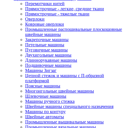
Перемотчики нитей
Прямострочные - легкие, средние ткани
Прямострочные - тяжелые ткани
Оверлоки
Ковровые оверлоки
Промышленные распошивальные плоскошовные
швейные машины
Закрепочные машины
Петельные машины
Пуговичные машины
Двухигольные машины
Длиннорукавные машины
Подшивочные машины
Машины Зигзаг
Цепной стежок и машины с П-образной
платформой
Поясные машины
Многоигольные швейные машины
Шлевочные машины
Машины ручного стежка
Швейные машины специального назначения
Машины по контуру
Швейные автоматы
Промышленные вышивальные машины
Промышленные вязальные машины