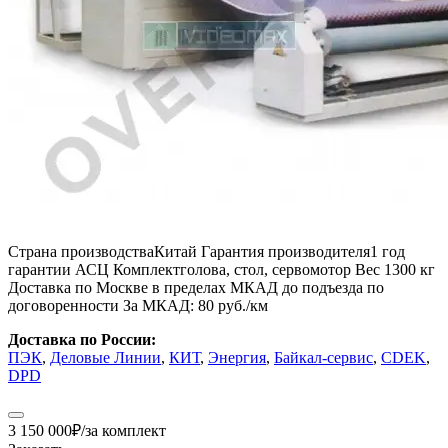
Страна производства
Китай
Гарантия производителя
1 год
гарантии АСЦ
Комплект
голова, стол, сервомотор
Вес
1300 кг
Доставка по Москве в пределах МКАД до подъезда
по
договоренности
За МКАД:
80 руб./км
Доставка по России:
ПЭК
,
Деловые Линии
,
КИТ
,
Энергия
,
Байкал-сервис
,
CDEK
,
DPD
3 150 000
₽
/за комплект