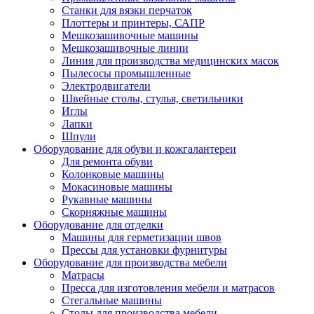
Станки для вязки перчаток
Плоттеры и принтеры, САПР
Мешкозашивочные машины
Мешкозашивочные линии
Линия для производства медицинских масок
Пылесосы промышленные
Электродвигатели
Швейные столы, стулья, светильники
Иглы
Лапки
Шпули
Оборудование для обуви и кожгалантереи
Для ремонта обуви
Колонковые машины
Мокасиновые машины
Рукавные машины
Скорняжные машины
Оборудование для отделки
Машины для герметизации швов
Прессы для установки фурнитуры
Оборудование для производства мебели
Матрасы
Пресса для изготовления мебели и матрасов
Стегальные машины
Столы для производства мебели