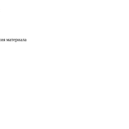
ы
ия материала