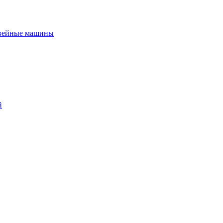
вейные машины
й