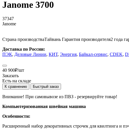
Janome 3700
37347
Janome
Страна производства
Тайвань
Гарантия производителя
2 года г
Доставка по России:
ПЭК
,
Деловые Линии
,
КИТ
,
Энергия
,
Байкал-сервис
,
CDEK
,
D
40 900
₽
/шт
Заказать
Есть на складе
К сравнению
Быстрый заказ
Внимание! При самовывозе из ПВЗ -
резервируйте товар!
Компьютеризованная швейная машина
Особенности:
Расширенный набор декоративных строчек для квилтинга и пэ