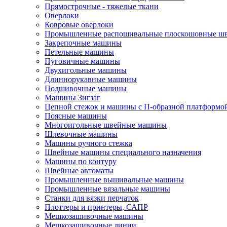
Прямострочные - тяжелые ткани
Оверлоки
Ковровые оверлоки
Промышленные распошивальные плоскошовные ш
Закрепочные машины
Петельные машины
Пуговичные машины
Двухигольные машины
Длиннорукавные машины
Подшивочные машины
Машины Зигзаг
Цепной стежок и машины с П-образной платформо
Поясные машины
Многоигольные швейные машины
Шлевочные машины
Машины ручного стежка
Швейные машины специального назначения
Машины по контуру
Швейные автоматы
Промышленные вышивальные машины
Промышленные вязальные машины
Станки для вязки перчаток
Плоттеры и принтеры, САПР
Мешкозашивочные машины
Мешкозашивочные линии