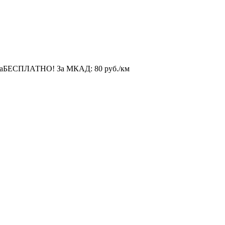
а
БЕСПЛАТНО!
За МКАД:
80 руб./км