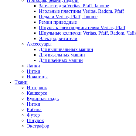
Приводы, ремни, педали
Запчасти для Veritas, Pfaff, Janome
Игольные пластины Veritas, Radom, Pfaff
Педали Veritas, Pfaff, Janome
Ремни приводные
Шнуры к электродвигателям Veritas, Pfaff
Шпульные колпачки Veritas, Pfaff, Radom, Чай
Электродвигатели
Аксессуары
Для вышивальных машин
Для вязальных машин
Для швейных машин
Лапки
Нитки
Ножницы
Ткани
Интерлок
Кашкорсе
Кулирная гладь
Нитки
Рибана
Футер
Шнурок
Экстрафор