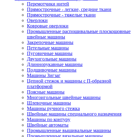
Перемотчики нитей
Прямострочные - легкие, средние ткани
Прямострочные - тяжелые ткани
Оверлоки
Ковровые оверлоки
Промышленные распошивальные плоскошовные
швейные машины
Закрепочные машины
Петельные машины
Пуговичные машины
Двухигольные машины
Длиннорукавные машины
Подшивочные машины
Машины Зигзаг
Цепной стежок и машины с П-образной
платформой
Поясные машины
Многоигольные швейные машины
Шлевочные машины
Машины ручного стежка
Швейные машины специального назначения
Машины по контуру
Швейные автоматы
Промышленные вышивальные машины
Промышленные вязальные машины