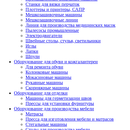
Станки для вязки перчаток
Плоттеры и принтеры, САПР
Мешкозашивочные машины
Мешкозашивочные линии
Линия для производства медицинских масок
Пылесосы промышленные
Электродвигатели
Швейные столы, стулья, светильники
Иглы
Лапки
Шпули
Оборудование для обуви и кожгалантереи
Для ремонта обуви
Колонковые машины
Мокасиновые машины
Рукавные машины
Скорняжные машины
Оборудование для отделки
Машины для герметизации швов
Прессы для установки фурнитуры
Оборудование для производства мебели
Матрасы
Пресса для изготовления мебели и матрасов
Стегальные машины
Столы для производства мебели