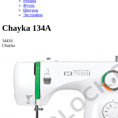
Рибана
Футер
Шнурок
Экстрафор
Chayka 134А
34416
Chayka