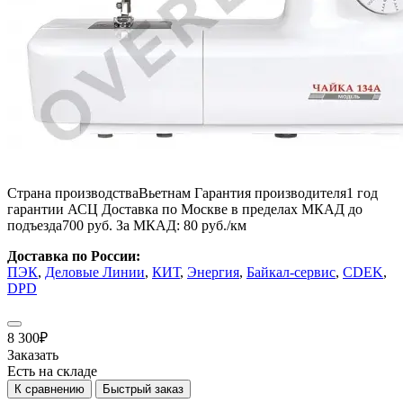
Страна производства
Вьетнам
Гарантия производителя
1 год
гарантии АСЦ
Доставка по Москве в пределах МКАД до
подъезда
700 руб.
За МКАД:
80 руб./км
Доставка по России:
ПЭК
,
Деловые Линии
,
КИТ
,
Энергия
,
Байкал-сервис
,
CDEK
,
DPD
8 300
₽
Заказать
Есть на складе
К сравнению
Быстрый заказ