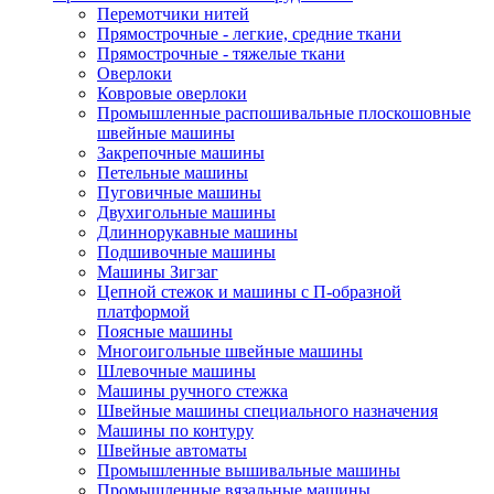
Перемотчики нитей
Прямострочные - легкие, средние ткани
Прямострочные - тяжелые ткани
Оверлоки
Ковровые оверлоки
Промышленные распошивальные плоскошовные
швейные машины
Закрепочные машины
Петельные машины
Пуговичные машины
Двухигольные машины
Длиннорукавные машины
Подшивочные машины
Машины Зигзаг
Цепной стежок и машины с П-образной
платформой
Поясные машины
Многоигольные швейные машины
Шлевочные машины
Машины ручного стежка
Швейные машины специального назначения
Машины по контуру
Швейные автоматы
Промышленные вышивальные машины
Промышленные вязальные машины