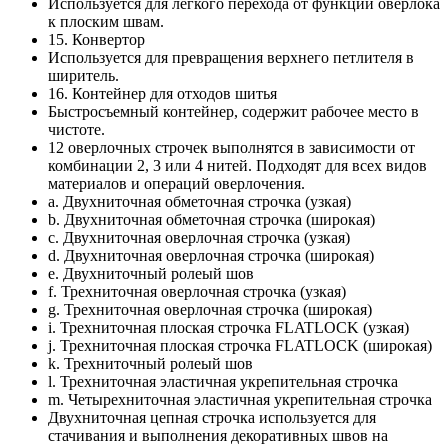
Используется для легкого перехода от функций оверлока
к плоским швам.
15. Конвертор
Используется для превращения верхнего петлителя в
ширитель.
16. Контейнер для отходов шитья
Быстросъемный контейнер, содержит рабочее место в
чистоте.
12 оверлочных строчек выполнятся в зависимости от
комбинации 2, 3 или 4 нитей. Подходят для всех видов
материалов и операций оверлочения.
a. Двухниточная обметочная строчка (узкая)
b. Двухниточная обметочная строчка (широкая)
c. Двухниточная оверлочная строчка (узкая)
d. Двухниточная оверлочная строчка (широкая)
e. Двухниточный ролеый шов
f. Трехниточная оверлочная строчка (узкая)
g. Трехниточная оверлочная строчка (широкая)
i. Трехниточная плоская строчка FLATLOCK (узкая)
j. Трехниточная плоская строчка FLATLOCK (широкая)
k. Трехниточный ролеый шов
l. Трехниточная эластичная укрепительная строчка
m. Четырехниточная эластичная укрепительная строчка
Двухниточная цепная строчка используется для
стачивания и выполнения декоративных швов на