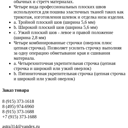
обычных и стретч материалах.
Четыре вида профессиональных плоских швов
используются для пошива эластичных тканей таких как
трикотаж, изготовления шлевок и отделка низа изделия.
a. Тройной плоский шов (ширина 5,6 мм)
b. Широкий плоский шов (ширина 5,6 мм)
c. Узкий плоский шов - левое и правой положение
(ширина 2,8 мм)
Четыре комбинированные строчки (оверлок плюс
цепная строчка). Позволяет усилить строчку выполняя
за одну операцию обметывание края и сшивания
материала.
a. Четырехниточная укрепительная строчка (цепная
строчка и широкий или узкий оверлок)
b. Пятиниточная укрепительная строчка (цепная строчка
и широкий или узкий оверлок)
Заказ товара
8 (915) 373-1618
8 (495) 974-6960
8 (915) 373-1688
+7 (915) 373-1688
astra314@yandex.ru