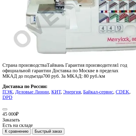
Страна производства
Тайвань
Гарантия производителя
1 год
официальной гарантии
Доставка по Москве в пределах
МКАД до подъезда
700 руб.
За МКАД:
80 руб./км
Доставка по России:
ПЭК
,
Деловые Линии
,
КИТ
,
Энергия
,
Байкал-сервис
,
CDEK
,
DPD
45 000
₽
Заказать
Есть на складе
К сравнению
Быстрый заказ