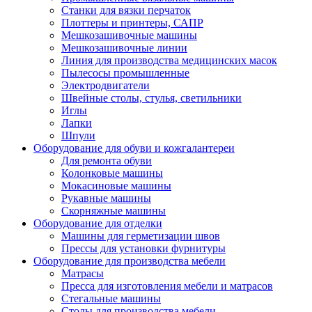
Станки для вязки перчаток
Плоттеры и принтеры, САПР
Мешкозашивочные машины
Мешкозашивочные линии
Линия для производства медицинских масок
Пылесосы промышленные
Электродвигатели
Швейные столы, стулья, светильники
Иглы
Лапки
Шпули
Оборудование для обуви и кожгалантереи
Для ремонта обуви
Колонковые машины
Мокасиновые машины
Рукавные машины
Скорняжные машины
Оборудование для отделки
Машины для герметизации швов
Прессы для установки фурнитуры
Оборудование для производства мебели
Матрасы
Пресса для изготовления мебели и матрасов
Стегальные машины
Столы для производства мебели