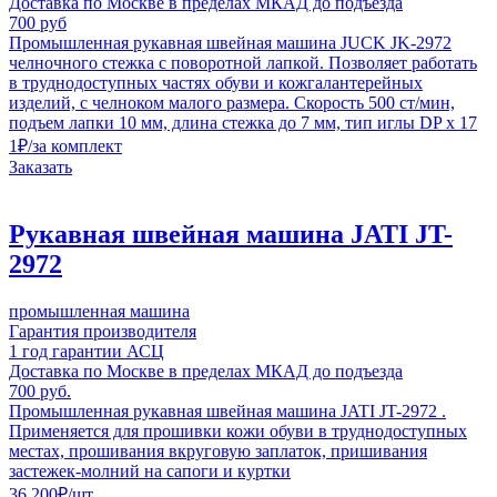
Доставка по Москве в пределах МКАД до подъезда
700 руб
Промышленная рукавная швейная машина JUCK JK-2972
челночного стежка с поворотной лапкой. Позволяет работать
в труднодоступных частях обуви и кожгалантерейных
изделий, с челноком малого размера. Скорость 500 ст/мин,
подъем лапки 10 мм, длина стежка до 7 мм, тип иглы DP x 17
1
₽
/за комплект
Заказать
Рукавная швейная машина JATI JT-
2972
промышленная машина
Гарантия производителя
1 год гарантии АСЦ
Доставка по Москве в пределах МКАД до подъезда
700 руб.
Промышленная рукавная швейная машина JATI JT-2972 .
Применяется для прошивки кожи обуви в труднодоступных
местах, прошивания вкруговую заплаток, пришивания
застежек-молний на сапоги и куртки
36 200
₽
/шт