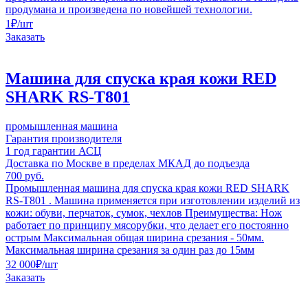
продумана и произведена по новейшей технологии.
1
₽
/шт
Заказать
Машина для спуска края кожи RED
SHARK RS-T801
промышленная машина
Гарантия производителя
1 год гарантии АСЦ
Доставка по Москве в пределах МКАД до подъезда
700 руб.
Промышленная машина для спуска края кожи RED SHARK
RS-T801 . Машина применяется при изготовлении изделий из
кожи: обуви, перчаток, сумок, чехлов Преимущества: Нож
работает по принципу мясорубки, что делает его постоянно
острым Максимальная общая ширина срезания - 50мм.
Максимальная ширина срезания за один раз до 15мм
32 000
₽
/шт
Заказать