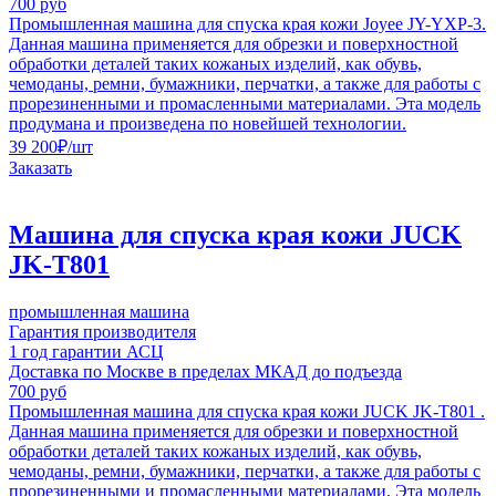
700 руб
Промышленная машина для спуска края кожи Joyee JY-YXP-3.
Данная машина применяется для обрезки и поверхностной
обработки деталей таких кожаных изделий, как обувь,
чемоданы, ремни, бумажники, перчатки, а также для работы с
прорезиненными и промасленными материалами. Эта модель
продумана и произведена по новейшей технологии.
39 200
₽
/шт
Заказать
Машина для спуска края кожи JUCK
JK-T801
промышленная машина
Гарантия производителя
1 год гарантии АСЦ
Доставка по Москве в пределах МКАД до подъезда
700 руб
Промышленная машина для спуска края кожи JUCK JK-T801 .
Данная машина применяется для обрезки и поверхностной
обработки деталей таких кожаных изделий, как обувь,
чемоданы, ремни, бумажники, перчатки, а также для работы с
прорезиненными и промасленными материалами. Эта модель