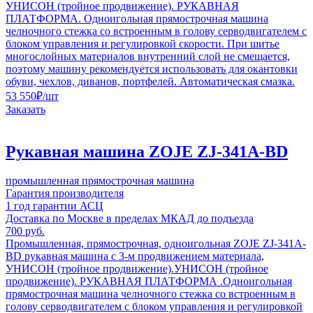
УНИСОН (тройное продвижение). РУКАВНАЯ
ПЛАТФОРМА. Одноигольная прямострочная машина
челночного стежка со встроенным в голову серводвигателем с
блоком управления и регулировкой скорости. При шитье
многослойных материалов внутренний слой не смещается,
поэтому машину рекомендуется использовать для окантовки
обуви, чехлов, диванов, портфелей. Автоматическая смазка.
53 550
₽
/шт
Заказать
Рукавная машина ZOJE ZJ-341A-BD
промышленная прямострочная машина
Гарантия производителя
1 год гарантии АСЦ
Доставка по Москве в пределах МКАД до подъезда
700 руб.
Промышленная, прямострочная, одноигольная ZOJE ZJ-341A-
BD рукавная машина с 3-м продвижением материала,
УНИСОН (тройное продвижение).УНИСОН (тройное
продвижение). РУКАВНАЯ ПЛАТФОРМА .Одноигольная
прямострочная машина челночного стежка со встроенным в
голову серводвигателем с блоком управления и регулировкой