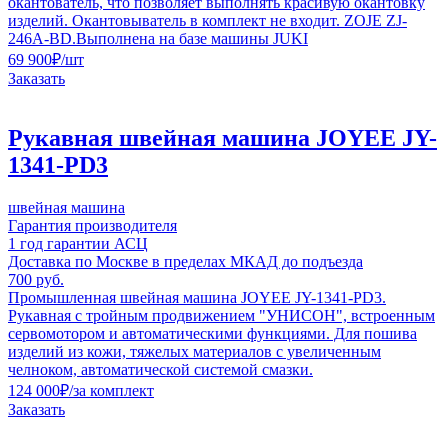
окантователь, что позволяет выполнять красивую окантовку
изделий. Окантовыватель в комплект не входит. ZOJE ZJ-
246A-BD.Выполнена на базе машины JUKI
69 900
₽
/шт
Заказать
Рукавная швейная машина JOYEE JY-
1341-PD3
швейная машина
Гарантия производителя
1 год гарантии АСЦ
Доставка по Москве в пределах МКАД до подъезда
700 руб.
Промышленная швейная машина JOYEE JY-1341-PD3.
Рукавная с тройным продвижением "УНИСОН", встроенным
сервомотором и автоматическими функциями. Для пошива
изделий из кожи, тяжелых материалов с увеличенным
челноком, автоматической системой смазки.
124 000
₽
/за комплект
Заказать