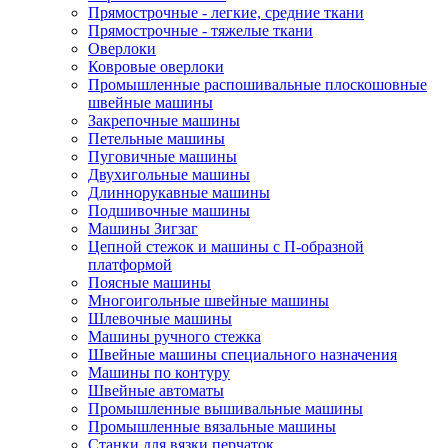
Прямострочные - легкие, средние ткани
Прямострочные - тяжелые ткани
Оверлоки
Ковровые оверлоки
Промышленные распошивальные плоскошовные
швейные машины
Закрепочные машины
Петельные машины
Пуговичные машины
Двухигольные машины
Длиннорукавные машины
Подшивочные машины
Машины Зигзаг
Цепной стежок и машины с П-образной
платформой
Поясные машины
Многоигольные швейные машины
Шлевочные машины
Машины ручного стежка
Швейные машины специального назначения
Машины по контуру
Швейные автоматы
Промышленные вышивальные машины
Промышленные вязальные машины
Станки для вязки перчаток