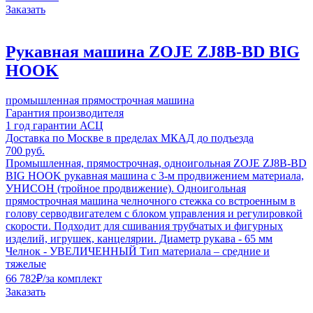
Заказать
Рукавная машина ZOJE ZJ8B-BD BIG
HOOK
промышленная прямострочная машина
Гарантия производителя
1 год гарантии АСЦ
Доставка по Москве в пределах МКАД до подъезда
700 руб.
Промышленная, прямострочная, одноигольная ZOJE ZJ8B-BD
BIG HOOK рукавная машина с 3-м продвижением материала,
УНИСОН (тройное продвижение). Одноигольная
прямострочная машина челночного стежка со встроенным в
голову серводвигателем с блоком управления и регулировкой
скорости. Подходит для сшивания трубчатых и фигурных
изделий, игрушек, канцелярии. Диаметр рукава - 65 мм
Челнок - УВЕЛИЧЕННЫЙ Тип материала – средние и
тяжелые
66 782
₽
/за комплект
Заказать