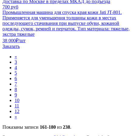
Доставка по Москве в пределах МКАД до подъезда
700 руб
Промышленная машина для спуска края кожи Jati JT-801.
Применяется для уменьшения толщины кожи в местах
последующего стачивания при выпуске обуви, кожаной
одежды, сумок, ремней и перчаток. Тип материала: тяжелые,
экстра тяжелые
38 000
₽
/шт
Заказать
«
3
4
5
6
7
8
9
10
11
12
»
Показаны записи
161-180
из
238
.