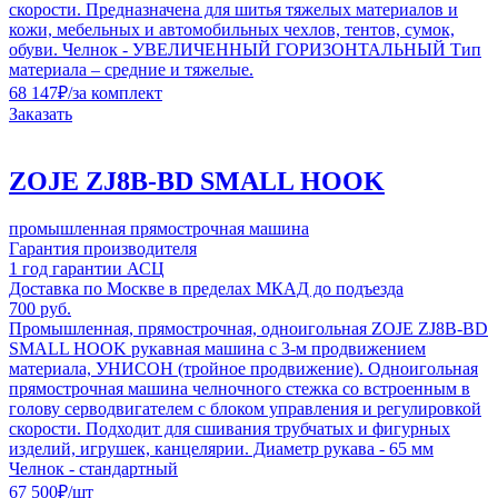
скорости. Предназначена для шитья тяжелых материалов и
кожи, мебельных и автомобильных чехлов, тентов, сумок,
обуви. Челнок - УВЕЛИЧЕННЫЙ ГОРИЗОНТАЛЬНЫЙ Тип
материала – средние и тяжелые.
68 147
₽
/за комплект
Заказать
ZOJE ZJ8B-BD SMALL HOOK
промышленная прямострочная машина
Гарантия производителя
1 год гарантии АСЦ
Доставка по Москве в пределах МКАД до подъезда
700 руб.
Промышленная, прямострочная, одноигольная ZOJE ZJ8B-BD
SMALL HOOK рукавная машина с 3-м продвижением
материала, УНИСОН (тройное продвижение). Одноигольная
прямострочная машина челночного стежка со встроенным в
голову серводвигателем с блоком управления и регулировкой
скорости. Подходит для сшивания трубчатых и фигурных
изделий, игрушек, канцелярии. Диаметр рукава - 65 мм
Челнок - стандартный
67 500
₽
/шт