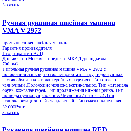
Заказать
Ручная рукавная швейная машина
VMA V-2972
промышленная швейная машина
Гарантия производителя
1 год гарантии АСЦ
Доставка по Москве в пределах МКАД до подъезда
700 руб
1 игольная ручная рукавная машина VMA V-2972 с
поворотной лапкой, позволяет работать в труднодоступных
частях обуви и кожгалантерейных изделиях. Тип стежка
челночный .Положение челнока вертикальное. Тип материала
обувь, кожгалантерея. Тип продвижения нижняя рейка. Тип
привода ручное управление. Число игл / ниток 1/2 .Тип
челнока ротационный стандартный .Тип смазки капельная.
32 000
₽
/шт
Заказать
Рукавная швейная машина RED