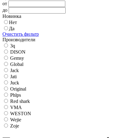
от
до
Новинка
Нет
Да
Очистить фильтр
Производители
3q
DISON
Gemsy
Global
Jack
Jati
Juck
Original
Phlps
Red shark
VMA
WESTON
Wejie
Zoje