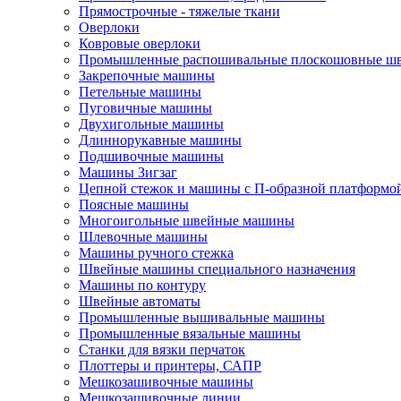
Прямострочные - тяжелые ткани
Оверлоки
Ковровые оверлоки
Промышленные распошивальные плоскошовные ш
Закрепочные машины
Петельные машины
Пуговичные машины
Двухигольные машины
Длиннорукавные машины
Подшивочные машины
Машины Зигзаг
Цепной стежок и машины с П-образной платформо
Поясные машины
Многоигольные швейные машины
Шлевочные машины
Машины ручного стежка
Швейные машины специального назначения
Машины по контуру
Швейные автоматы
Промышленные вышивальные машины
Промышленные вязальные машины
Станки для вязки перчаток
Плоттеры и принтеры, САПР
Мешкозашивочные машины
Мешкозашивочные линии