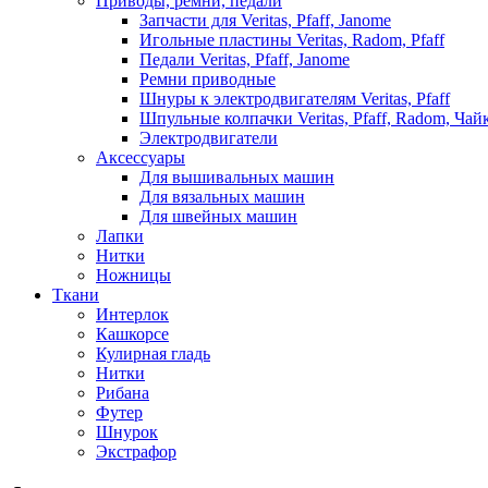
Приводы, ремни, педали
Запчасти для Veritas, Pfaff, Janome
Игольные пластины Veritas, Radom, Pfaff
Педали Veritas, Pfaff, Janome
Ремни приводные
Шнуры к электродвигателям Veritas, Pfaff
Шпульные колпачки Veritas, Pfaff, Radom, Чай
Электродвигатели
Аксессуары
Для вышивальных машин
Для вязальных машин
Для швейных машин
Лапки
Нитки
Ножницы
Ткани
Интерлок
Кашкорсе
Кулирная гладь
Нитки
Рибана
Футер
Шнурок
Экстрафор