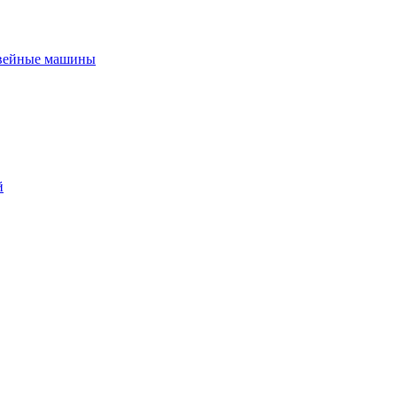
вейные машины
й