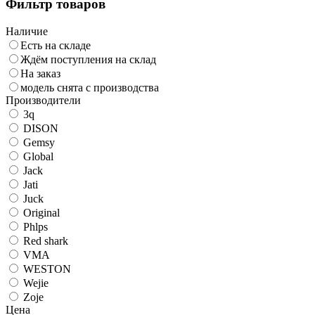
Фильтр товаров
Наличие
Есть на складе
Ждём поступления на склад
На заказ
модель снята с производства
Производители
3q
DISON
Gemsy
Global
Jack
Jati
Juck
Original
Phlps
Red shark
VMA
WESTON
Wejie
Zoje
Цена