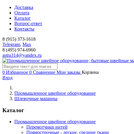
Доставка
Оплата
Каталог
Вопрос-ответ
Контакты
8 (915) 373-1618
Telegram
,
Мах
8 (495) 974-6960
astra314@yandex.ru
0
Избранное
0
Сравнение
Мои заказы
Корзина
Вход
Промышленное швейное оборудование
Шлевочные машины
Каталог
Промышленное швейное оборудование
Перемотчики нитей
Прямострочные - легкие, средние ткани