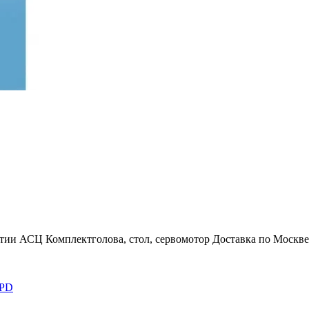
нтии АСЦ
Комплект
голова, стол, сервомотор
Доставка по Москве
PD