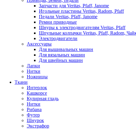
Приводы, ремни, педали
Запчасти для Veritas, Pfaff, Janome
Игольные пластины Veritas, Radom, Pfaff
Педали Veritas, Pfaff, Janome
Ремни приводные
Шнуры к электродвигателям Veritas, Pfaff
Шпульные колпачки Veritas, Pfaff, Radom, Чай
Электродвигатели
Аксессуары
Для вышивальных машин
Для вязальных машин
Для швейных машин
Лапки
Нитки
Ножницы
Ткани
Интерлок
Кашкорсе
Кулирная гладь
Нитки
Рибана
Футер
Шнурок
Экстрафор