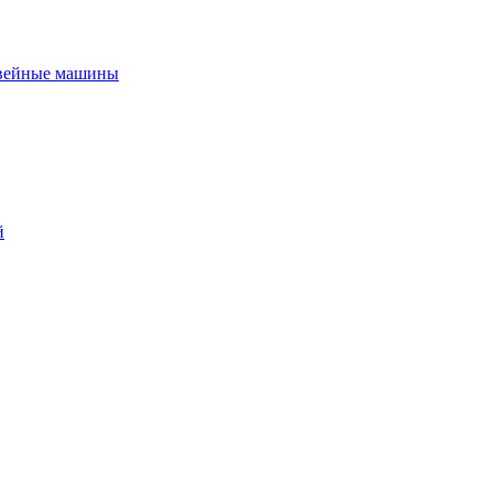
вейные машины
й