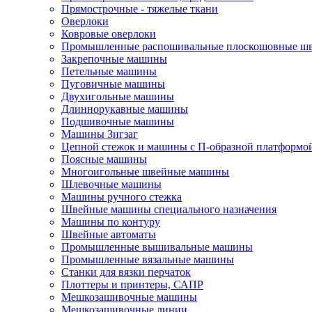
Прямострочные - тяжелые ткани
Оверлоки
Ковровые оверлоки
Промышленные распошивальные плоскошовные ш
Закрепочные машины
Петельные машины
Пуговичные машины
Двухигольные машины
Длиннорукавные машины
Подшивочные машины
Машины Зигзаг
Цепной стежок и машины с П-образной платформо
Поясные машины
Многоигольные швейные машины
Шлевочные машины
Машины ручного стежка
Швейные машины специального назначения
Машины по контуру
Швейные автоматы
Промышленные вышивальные машины
Промышленные вязальные машины
Станки для вязки перчаток
Плоттеры и принтеры, САПР
Мешкозашивочные машины
Мешкозашивочные линии