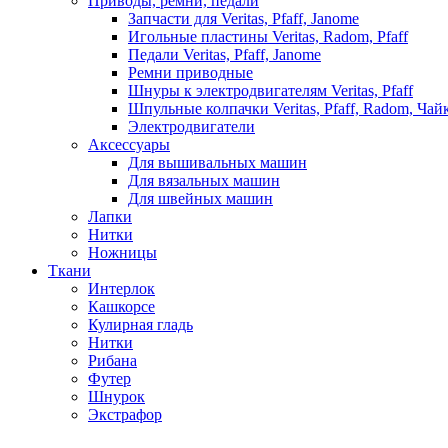
Приводы, ремни, педали
Запчасти для Veritas, Pfaff, Janome
Игольные пластины Veritas, Radom, Pfaff
Педали Veritas, Pfaff, Janome
Ремни приводные
Шнуры к электродвигателям Veritas, Pfaff
Шпульные колпачки Veritas, Pfaff, Radom, Чай
Электродвигатели
Аксессуары
Для вышивальных машин
Для вязальных машин
Для швейных машин
Лапки
Нитки
Ножницы
Ткани
Интерлок
Кашкорсе
Кулирная гладь
Нитки
Рибана
Футер
Шнурок
Экстрафор