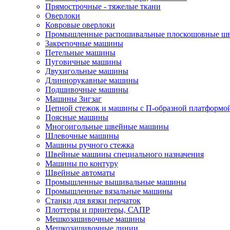
Прямострочные - тяжелые ткани
Оверлоки
Ковровые оверлоки
Промышленные распошивальные плоскошовные ш
Закрепочные машины
Петельные машины
Пуговичные машины
Двухигольные машины
Длиннорукавные машины
Подшивочные машины
Машины Зигзаг
Цепной стежок и машины с П-образной платформо
Поясные машины
Многоигольные швейные машины
Шлевочные машины
Машины ручного стежка
Швейные машины специального назначения
Машины по контуру
Швейные автоматы
Промышленные вышивальные машины
Промышленные вязальные машины
Станки для вязки перчаток
Плоттеры и принтеры, САПР
Мешкозашивочные машины
Мешкозашивочные линии