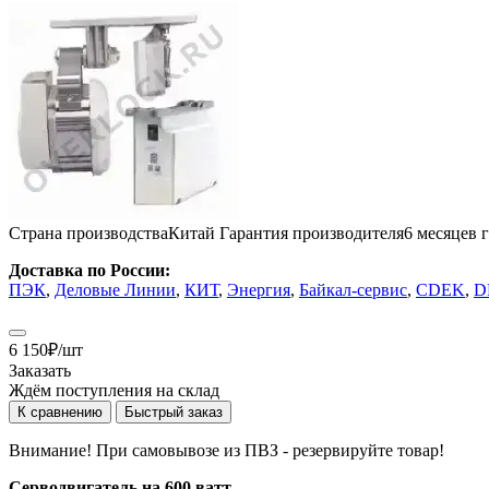
Страна производства
Китай
Гарантия производителя
6 месяцев
Доставка по России:
ПЭК
,
Деловые Линии
,
КИТ
,
Энергия
,
Байкал-сервис
,
CDEK
,
D
6 150
₽
/шт
Заказать
Ждём поступления на склад
К сравнению
Быстрый заказ
Внимание! При самовывозе из ПВЗ -
резервируйте товар!
Серводвигатель на 600 ватт