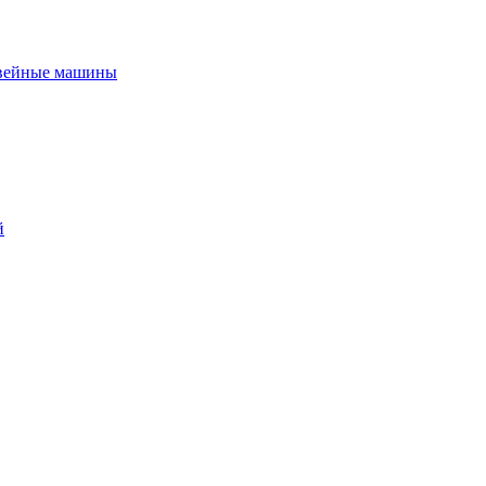
вейные машины
й