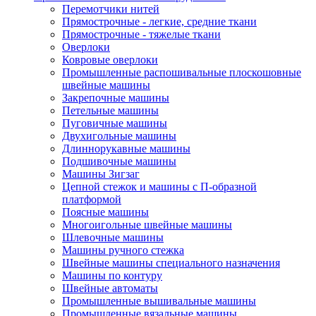
Перемотчики нитей
Прямострочные - легкие, средние ткани
Прямострочные - тяжелые ткани
Оверлоки
Ковровые оверлоки
Промышленные распошивальные плоскошовные
швейные машины
Закрепочные машины
Петельные машины
Пуговичные машины
Двухигольные машины
Длиннорукавные машины
Подшивочные машины
Машины Зигзаг
Цепной стежок и машины с П-образной
платформой
Поясные машины
Многоигольные швейные машины
Шлевочные машины
Машины ручного стежка
Швейные машины специального назначения
Машины по контуру
Швейные автоматы
Промышленные вышивальные машины
Промышленные вязальные машины