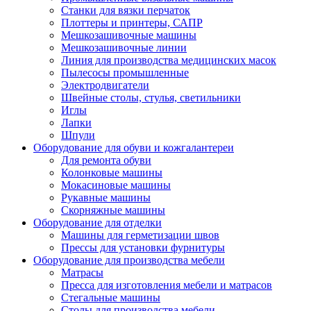
Станки для вязки перчаток
Плоттеры и принтеры, САПР
Мешкозашивочные машины
Мешкозашивочные линии
Линия для производства медицинских масок
Пылесосы промышленные
Электродвигатели
Швейные столы, стулья, светильники
Иглы
Лапки
Шпули
Оборудование для обуви и кожгалантереи
Для ремонта обуви
Колонковые машины
Мокасиновые машины
Рукавные машины
Скорняжные машины
Оборудование для отделки
Машины для герметизации швов
Прессы для установки фурнитуры
Оборудование для производства мебели
Матрасы
Пресса для изготовления мебели и матрасов
Стегальные машины
Столы для производства мебели