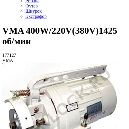
Рибана
Футер
Шнурок
Экстрафор
VMA 400W/220V(380V)1425
об/мин
177127
VMA