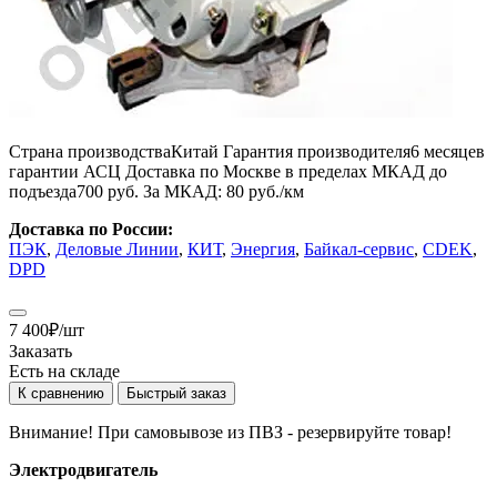
Страна производства
Китай
Гарантия производителя
6 месяцев
гарантии АСЦ
Доставка по Москве в пределах МКАД до
подъезда
700 руб.
За МКАД:
80 руб./км
Доставка по России:
ПЭК
,
Деловые Линии
,
КИТ
,
Энергия
,
Байкал-сервис
,
CDEK
,
DPD
7 400
₽
/шт
Заказать
Есть на складе
К сравнению
Быстрый заказ
Внимание! При самовывозе из ПВЗ -
резервируйте товар!
Электродвигатель