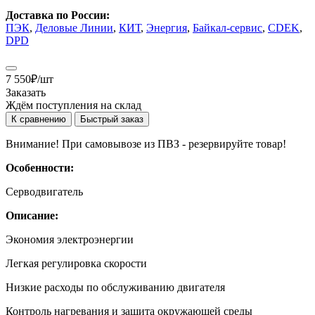
Доставка по России:
ПЭК
,
Деловые Линии
,
КИТ
,
Энергия
,
Байкал-сервис
,
CDEK
,
DPD
7 550
₽
/шт
Заказать
Ждём поступления на склад
К сравнению
Быстрый заказ
Внимание! При самовывозе из ПВЗ -
резервируйте товар!
Особенности:
Серводвигатель
Описание:
Экономия электроэнергии
Легкая регулировка скорости
Низкие расходы по обслуживанию двигателя
Контроль нагревания и защита окружающей среды