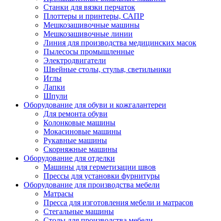
Станки для вязки перчаток
Плоттеры и принтеры, САПР
Мешкозашивочные машины
Мешкозашивочные линии
Линия для производства медицинских масок
Пылесосы промышленные
Электродвигатели
Швейные столы, стулья, светильники
Иглы
Лапки
Шпули
Оборудование для обуви и кожгалантереи
Для ремонта обуви
Колонковые машины
Мокасиновые машины
Рукавные машины
Скорняжные машины
Оборудование для отделки
Машины для герметизации швов
Прессы для установки фурнитуры
Оборудование для производства мебели
Матрасы
Пресса для изготовления мебели и матрасов
Стегальные машины
Столы для производства мебели