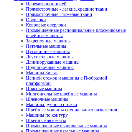
Перемотчики нитей
Прямострочные - легкие, средние ткани
Прямострочные - тяжелые ткани
Оверлоки
Ковровые оверлоки
Промышленные распошивальные плоскошовные
швейные машины
Закрепочные машины
Петельные машины
Пуговичные машины
Двухигольные машины
Длиннорукавные машины
Подшивочные машины
Машины Зигзаг
Цепной стежок и машины с П-образной
платформой
Поясные машины
Многоигольные швейные машины
Шлевочные машины
Машины ручного стежка
Швейные машины специального назначения
Машины по контуру
Швейные автоматы
Промышленные вышивальные машины
Промышленные вязальные машины