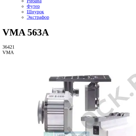
Рибана
Футер
Шнурок
Экстрафор
VMA 563A
36421
VMA