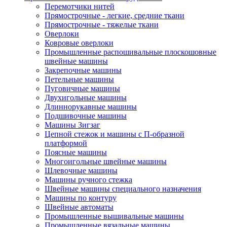
Перемотчики нитей
Прямострочные - легкие, средние ткани
Прямострочные - тяжелые ткани
Оверлоки
Ковровые оверлоки
Промышленные распошивальные плоскошовные
швейные машины
Закрепочные машины
Петельные машины
Пуговичные машины
Двухигольные машины
Длиннорукавные машины
Подшивочные машины
Машины Зигзаг
Цепной стежок и машины с П-образной
платформой
Поясные машины
Многоигольные швейные машины
Шлевочные машины
Машины ручного стежка
Швейные машины специального назначения
Машины по контуру
Швейные автоматы
Промышленные вышивальные машины
Промышленные вязальные машины