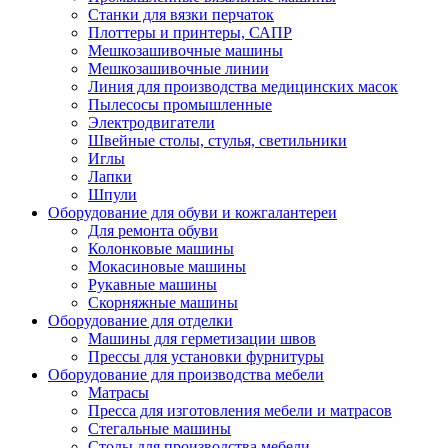
Станки для вязки перчаток
Плоттеры и принтеры, САПР
Мешкозашивочные машины
Мешкозашивочные линии
Линия для производства медицинских масок
Пылесосы промышленные
Электродвигатели
Швейные столы, стулья, светильники
Иглы
Лапки
Шпули
Оборудование для обуви и кожгалантереи
Для ремонта обуви
Колонковые машины
Мокасиновые машины
Рукавные машины
Скорняжные машины
Оборудование для отделки
Машины для герметизации швов
Прессы для установки фурнитуры
Оборудование для производства мебели
Матрасы
Пресса для изготовления мебели и матрасов
Стегальные машины
Столы для производства мебели