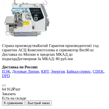
Страна производства
Китай
Гарантия производителя
1 год
гарантии АСЦ
Комплект
голова и сервомотор
Вес
80 кг.
Доставка по Москве в пределах МКАД до
подъезда
Договорная
За МКАД:
80 руб./км
Доставка по России:
ПЭК
,
Деловые Линии
,
КИТ
,
Энергия
,
Байкал-сервис
,
CDEK
,
DPD
64 912
₽
/шт
Заказать
Есть на складе
К сравнению
Быстрый заказ