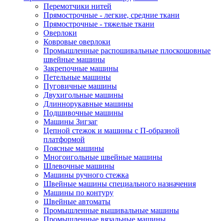
Перемотчики нитей
Прямострочные - легкие, средние ткани
Прямострочные - тяжелые ткани
Оверлоки
Ковровые оверлоки
Промышленные распошивальные плоскошовные
швейные машины
Закрепочные машины
Петельные машины
Пуговичные машины
Двухигольные машины
Длиннорукавные машины
Подшивочные машины
Машины Зигзаг
Цепной стежок и машины с П-образной
платформой
Поясные машины
Многоигольные швейные машины
Шлевочные машины
Машины ручного стежка
Швейные машины специального назначения
Машины по контуру
Швейные автоматы
Промышленные вышивальные машины
Промышленные вязальные машины