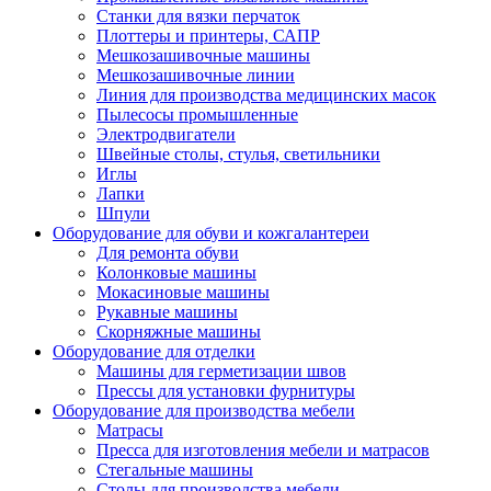
Станки для вязки перчаток
Плоттеры и принтеры, САПР
Мешкозашивочные машины
Мешкозашивочные линии
Линия для производства медицинских масок
Пылесосы промышленные
Электродвигатели
Швейные столы, стулья, светильники
Иглы
Лапки
Шпули
Оборудование для обуви и кожгалантереи
Для ремонта обуви
Колонковые машины
Мокасиновые машины
Рукавные машины
Скорняжные машины
Оборудование для отделки
Машины для герметизации швов
Прессы для установки фурнитуры
Оборудование для производства мебели
Матрасы
Пресса для изготовления мебели и матрасов
Стегальные машины
Столы для производства мебели