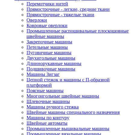
Перемотчики нитей
Прямострочные - легкие, средние ткани
Прямострочные - тяжелые ткани
Оверлоки
Ковровые оверлоки
Промышленные распошивальные плоскошовные
швейные машины
Закрепочные машины
Петельные машины
Пуговичные машины
Двухигольные машины
Длиннорукавные машины
Подшивочные машины
Машины Зигзаг
Цепной стежок и машины с П-образной
платформой
Поясные машины
Многоигольные швейные машины
Шлевочные машины
Машины ручного стежка
Швейные машины специального назначения
Машины по контуру
Швейные автоматы
Промышленные вышивальные машины
Промышленные вязальные машины