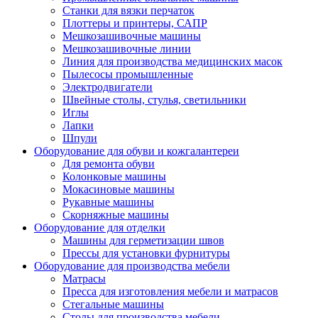
Станки для вязки перчаток
Плоттеры и принтеры, САПР
Мешкозашивочные машины
Мешкозашивочные линии
Линия для производства медицинских масок
Пылесосы промышленные
Электродвигатели
Швейные столы, стулья, светильники
Иглы
Лапки
Шпули
Оборудование для обуви и кожгалантереи
Для ремонта обуви
Колонковые машины
Мокасиновые машины
Рукавные машины
Скорняжные машины
Оборудование для отделки
Машины для герметизации швов
Прессы для установки фурнитуры
Оборудование для производства мебели
Матрасы
Пресса для изготовления мебели и матрасов
Стегальные машины
Столы для производства мебели