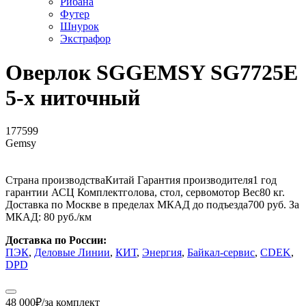
Рибана
Футер
Шнурок
Экстрафор
Оверлок SGGEMSY SG7725E
5-х ниточный
177599
Gemsy
Страна производства
Китай
Гарантия производителя
1 год
гарантии АСЦ
Комплект
голова, стол, сервомотор
Вес
80 кг.
Доставка по Москве в пределах МКАД до подъезда
700 руб.
За
МКАД:
80 руб./км
Доставка по России:
ПЭК
,
Деловые Линии
,
КИТ
,
Энергия
,
Байкал-сервис
,
CDEK
,
DPD
48 000
₽
/за комплект