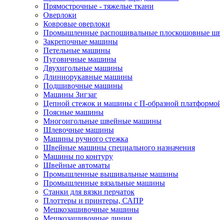
Прямострочные - тяжелые ткани
Оверлоки
Ковровые оверлоки
Промышленные распошивальные плоскошовные ш
Закрепочные машины
Петельные машины
Пуговичные машины
Двухигольные машины
Длиннорукавные машины
Подшивочные машины
Машины Зигзаг
Цепной стежок и машины с П-образной платформо
Поясные машины
Многоигольные швейные машины
Шлевочные машины
Машины ручного стежка
Швейные машины специального назначения
Машины по контуру
Швейные автоматы
Промышленные вышивальные машины
Промышленные вязальные машины
Станки для вязки перчаток
Плоттеры и принтеры, САПР
Мешкозашивочные машины
Мешкозашивочные линии