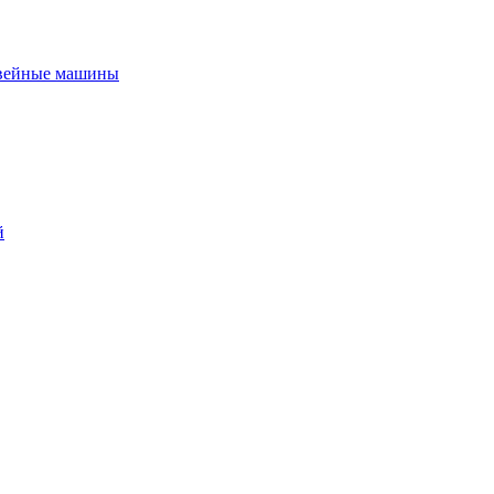
вейные машины
й