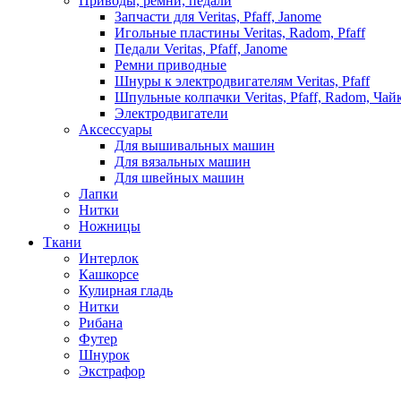
Приводы, ремни, педали
Запчасти для Veritas, Pfaff, Janome
Игольные пластины Veritas, Radom, Pfaff
Педали Veritas, Pfaff, Janome
Ремни приводные
Шнуры к электродвигателям Veritas, Pfaff
Шпульные колпачки Veritas, Pfaff, Radom, Чай
Электродвигатели
Аксессуары
Для вышивальных машин
Для вязальных машин
Для швейных машин
Лапки
Нитки
Ножницы
Ткани
Интерлок
Кашкорсе
Кулирная гладь
Нитки
Рибана
Футер
Шнурок
Экстрафор