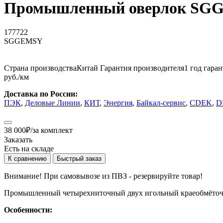
Промышленный оверлок SG
177722
SGGEMSY
Страна производства
Китай
Гарантия производителя
1 год гара
руб./км
Доставка по России:
ПЭК
,
Деловые Линии
,
КИТ
,
Энергия
,
Байкал-сервис
,
CDEK
,
D
38 000
₽
/за комплект
Заказать
Есть на складе
К сравнению
Быстрый заказ
Внимание! При самовывозе из ПВЗ -
резервируйте товар!
Промышленный четырехниточный двух игольный краеобмёточн
Особенности: