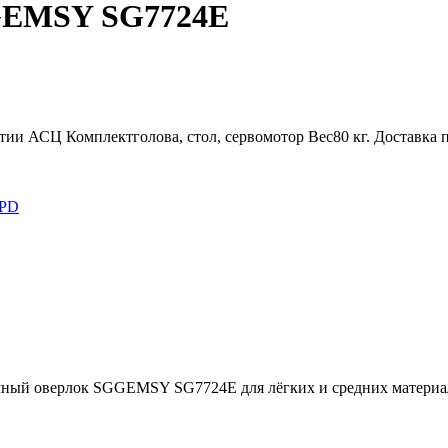
GEMSY SG7724E
нтии АСЦ
Комплект
голова, стол, сервомотор
Вес
80 кг.
Доставка 
PD
ый оверлок SGGEMSY SG7724E для лёгких и средних материал