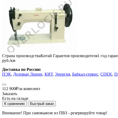
Страна производства
Китай
Гарантия производителя
1 год гара
руб./км
Доставка по России:
ПЭК
,
Деловые Линии
,
КИТ
,
Энергия
,
Байкал-сервис
,
CDEK
,
D
112 900
₽
/за комплект
Заказать
Есть на складе
К сравнению
Быстрый заказ
Внимание! При самовывозе из ПВЗ -
резервируйте товар!