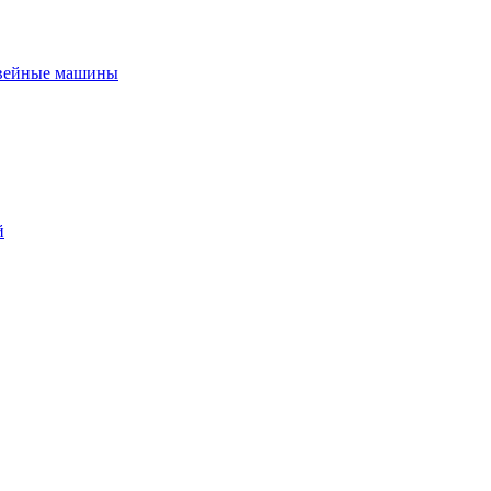
вейные машины
й