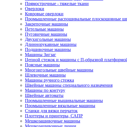
Прямострочные - тяжелые ткани
Оверлоки
Ковровые оверлоки
Промышленные распошивальные плоскошовные ш
Закрепочные машины
Петельные машины
Пуговичные машины
Двухигольные машины
Длиннорукавные машины
Подшивочные машины
Машины Зигзаг
Цепной стежок и машины с П-образной платформо
Поясные машины
Многоигольные швейные машины
Шлевочные машины
Машины ручного стежка
Швейные машины специального назначения
Машины по контуру
Швейные автоматы
Промышленные вышивальные машины
Промышленные вязальные машины
Станки для вязки перчаток
Плоттеры и принтеры, САПР
Мешкозашивочные машины
Мешкозашивочные линии