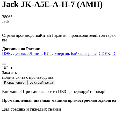
Jack JK-A5E-A-H-7 (AMH)
38065
Jack
Страна производства
Китай
Гарантия производителя
1 год гара
км
Доставка по России:
ПЭК
,
Деловые Линии
,
КИТ
,
Энергия
,
Байкал-сервис
,
CDEK
,
D
1
₽
/шт
Заказать
модель снята с производства
К сравнению
Быстрый заказ
Внимание! При самовывозе из ПВЗ -
резервируйте товар!
Промышленная швейная машина прямострочная ,одноиго
Для средних и тяжелых тканей