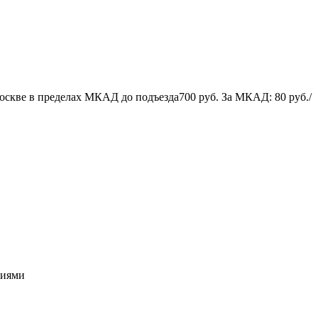
оскве в пределах МКАД до подъезда
700 руб.
За МКАД:
80 руб./
циями