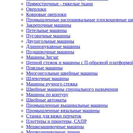
Прямострочные - тяжелые ткани
Оверлоки
Ковровые оверлоки
Промышленные распошивальные плоскошовные ш
Закрепочные машины
Петельные машины
Пуговичные машины
Двухигольные машины
Длиннорукавные машины
Подшивочные машины
Машины Зигзаг
Цепной стежок и машины с П-образной платформо
Поясные машины
Многоигольные швейные машины
Шлевочные машины
Машины ручного стежка
Швейные машины специального назначения
Машины по контуру
Швейные автоматы
Промышленные вышивальные машины
Промышленные вязальные машины
Станки для вязки перчаток
Плоттеры и принтеры, САПР
Мешкозашивочные машины
Мешкозашивочные линии