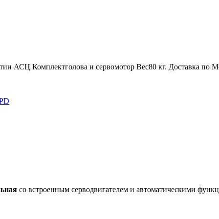
нтии АСЦ
Комплект
голова и сервомотор
Вес
80 кг.
Доставка по М
PD
льная
со встроенным серводвигателем и автоматическими функ