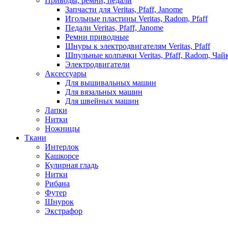
Приводы, ремни, педали
Запчасти для Veritas, Pfaff, Janome
Игольные пластины Veritas, Radom, Pfaff
Педали Veritas, Pfaff, Janome
Ремни приводные
Шнуры к электродвигателям Veritas, Pfaff
Шпульные колпачки Veritas, Pfaff, Radom, Чай
Электродвигатели
Аксессуары
Для вышивальных машин
Для вязальных машин
Для швейных машин
Лапки
Нитки
Ножницы
Ткани
Интерлок
Кашкорсе
Кулирная гладь
Нитки
Рибана
Футер
Шнурок
Экстрафор