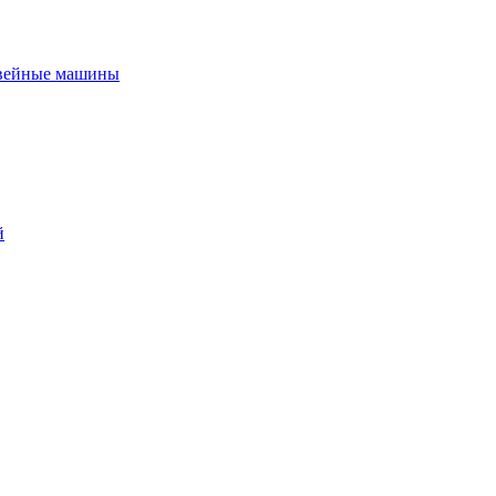
вейные машины
й