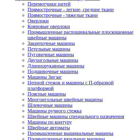
Перемотчики нитей
Прямострочные - легкие, средние ткани
Прямострочные - тяжелые ткани
Оверлоки
Ковровые оверлоки
Промышленные распошивальные плоскошовные
швейные машины
Закрепочные машины
Петельные машины
Пуговичные машины
Двухигольные машины
Длиннорукавные машины
Подшивочные машины
Машины Зигзаг
Цепной стежок и машины с П-образной
платформой
Поясные машины
Многоигольные швейные машины
Шлевочные машины
Машины ручного стежка
Швейные машины специального назначения
Машины по контуру
Швейные автоматы
Промышленные вышивальные машины
Промышленные вязальные машины