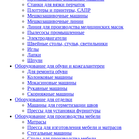
Станки для вязки перчаток
Плоттеры и принтеры, САПР
Мешкозашивочные машины
Мешкозашивочные линии
Линия для производства медицинских масок
Пылесосы промышленные
Электродвигатели
Швейные столы, стулья, светильники
Иглы
Лапки
Шпули
Оборудование для обуви и кожгалантереи
Для ремонта обуви
Колонковые машины
Мокасиновые машины
Рукавные машины
Скорняжные машины
Оборудование для отделки
Машины для герметизации швов
Прессы для установки фурнитуры
Оборудование для производства мебели
Матрасы
Пресса для изготовления мебели и матрасов
Стегальные машины
Столы для производства мебели