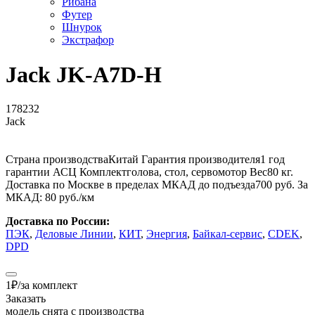
Рибана
Футер
Шнурок
Экстрафор
Jack JK-A7D-H
178232
Jack
Страна производства
Китай
Гарантия производителя
1 год
гарантии АСЦ
Комплект
голова, стол, сервомотор
Вес
80 кг.
Доставка по Москве в пределах МКАД до подъезда
700 руб.
За
МКАД:
80 руб./км
Доставка по России:
ПЭК
,
Деловые Линии
,
КИТ
,
Энергия
,
Байкал-сервис
,
CDEK
,
DPD
1
₽
/за комплект
Заказать
модель снята с производства