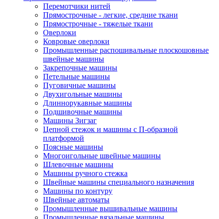
Перемотчики нитей
Прямострочные - легкие, средние ткани
Прямострочные - тяжелые ткани
Оверлоки
Ковровые оверлоки
Промышленные распошивальные плоскошовные
швейные машины
Закрепочные машины
Петельные машины
Пуговичные машины
Двухигольные машины
Длиннорукавные машины
Подшивочные машины
Машины Зигзаг
Цепной стежок и машины с П-образной
платформой
Поясные машины
Многоигольные швейные машины
Шлевочные машины
Машины ручного стежка
Швейные машины специального назначения
Машины по контуру
Швейные автоматы
Промышленные вышивальные машины
Промышленные вязальные машины