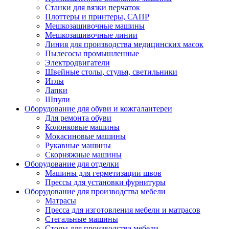
Станки для вязки перчаток
Плоттеры и принтеры, САПР
Мешкозашивочные машины
Мешкозашивочные линии
Линия для производства медицинских масок
Пылесосы промышленные
Электродвигатели
Швейные столы, стулья, светильники
Иглы
Лапки
Шпули
Оборудование для обуви и кожгалантереи
Для ремонта обуви
Колонковые машины
Мокасиновые машины
Рукавные машины
Скорняжные машины
Оборудование для отделки
Машины для герметизации швов
Прессы для установки фурнитуры
Оборудование для производства мебели
Матрасы
Пресса для изготовления мебели и матрасов
Стегальные машины
Столы для производства мебели