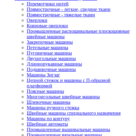
Перемотчики нитей
Прямострочные - легкие, средние ткани
Прямострочные - тяжелые ткани
Оверлоки
Ковровые оверлоки
Промышленные распошивальные плоскошовные
швейные машины
Закрепочные машины
Петельные машины
Пуговичные машины
Двухигольные машины
Длиннорукавные машины
Подшивочные машины
Машины Зигзаг
Цепной стежок и машины с П-образной
платформой
Поясные машины
Многоигольные швейные машины
Шлевочные машины
Машины ручного стежка
Швейные машины специального назначения
Машины по контуру
Швейные автоматы
Промышленные вышивальные машины
Промышленные вязальные машины