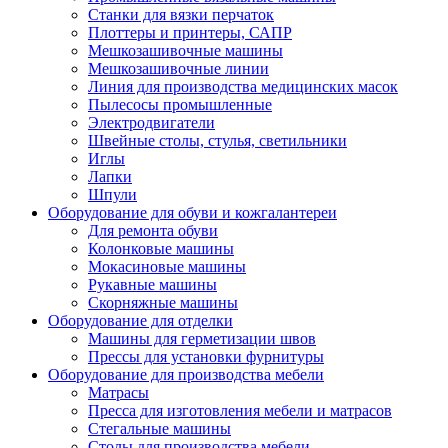
Станки для вязки перчаток
Плоттеры и принтеры, САПР
Мешкозашивочные машины
Мешкозашивочные линии
Линия для производства медицинских масок
Пылесосы промышленные
Электродвигатели
Швейные столы, стулья, светильники
Иглы
Лапки
Шпули
Оборудование для обуви и кожгалантереи
Для ремонта обуви
Колонковые машины
Мокасиновые машины
Рукавные машины
Скорняжные машины
Оборудование для отделки
Машины для герметизации швов
Прессы для установки фурнитуры
Оборудование для производства мебели
Матрасы
Пресса для изготовления мебели и матрасов
Стегальные машины
Столы для производства мебели