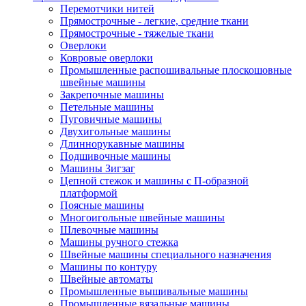
Перемотчики нитей
Прямострочные - легкие, средние ткани
Прямострочные - тяжелые ткани
Оверлоки
Ковровые оверлоки
Промышленные распошивальные плоскошовные
швейные машины
Закрепочные машины
Петельные машины
Пуговичные машины
Двухигольные машины
Длиннорукавные машины
Подшивочные машины
Машины Зигзаг
Цепной стежок и машины с П-образной
платформой
Поясные машины
Многоигольные швейные машины
Шлевочные машины
Машины ручного стежка
Швейные машины специального назначения
Машины по контуру
Швейные автоматы
Промышленные вышивальные машины
Промышленные вязальные машины