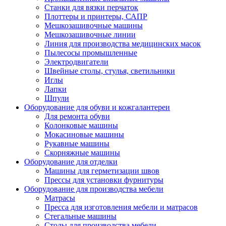
Станки для вязки перчаток
Плоттеры и принтеры, САПР
Мешкозашивочные машины
Мешкозашивочные линии
Линия для производства медицинских масок
Пылесосы промышленные
Электродвигатели
Швейные столы, стулья, светильники
Иглы
Лапки
Шпули
Оборудование для обуви и кожгалантереи
Для ремонта обуви
Колонковые машины
Мокасиновые машины
Рукавные машины
Скорняжные машины
Оборудование для отделки
Машины для герметизации швов
Прессы для установки фурнитуры
Оборудование для производства мебели
Матрасы
Пресса для изготовления мебели и матрасов
Стегальные машины
Столы для производства мебели