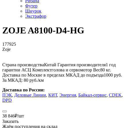
Рибана
Футер
Шнурок
Экстрафор
ZOJE A8100-D4-HG
177925
Zoje
Страна производства
Китай
Гарантия производителя
1 год
гарантии АСЦ
Комплект
голова и сервомотор
Вес
80 кг.
Доставка по Москве в пределах МКАД до подъезда
1000 руб.
За МКАД:
80 руб./км
Доставка по России:
ПЭК
,
Деловые Линии
,
КИТ
,
Энергия
,
Байкал-сервис
,
CDEK
,
DPD
38 846
₽
/шт
Заказать
Ждём поступления на склад