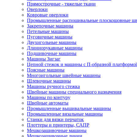
Прямострочные - тяжелые ткани
Оверлоки
Ковровые оверлоки
Промышленные распошивальные плоскошовные ш
Закрепочные машины
Петельные машины
Пуговичные машины
Двухигольные машины
Длиннорукавные машины
Подшивочные машины
Машины Зигзаг
Цепной стежок и машины с П-образной платформо
Поясные машины
Многоигольные швейные машины
Шлевочные машины
Машины ручного стежка
Швейные машины специального назначения
Машины по контуру
Швейные автоматы
Промышленные вышивальные машины
Промышленные вязальные машины
Станки для вязки перчаток
Плоттеры и принтеры, САПР
Мешкозашивочные машины
Мешкозашивочные линии