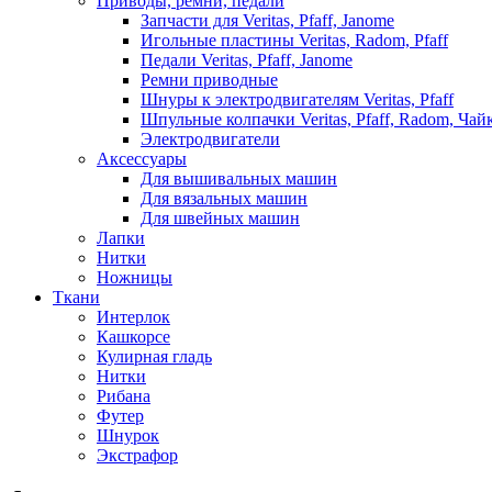
Приводы, ремни, педали
Запчасти для Veritas, Pfaff, Janome
Игольные пластины Veritas, Radom, Pfaff
Педали Veritas, Pfaff, Janome
Ремни приводные
Шнуры к электродвигателям Veritas, Pfaff
Шпульные колпачки Veritas, Pfaff, Radom, Чай
Электродвигатели
Аксессуары
Для вышивальных машин
Для вязальных машин
Для швейных машин
Лапки
Нитки
Ножницы
Ткани
Интерлок
Кашкорсе
Кулирная гладь
Нитки
Рибана
Футер
Шнурок
Экстрафор