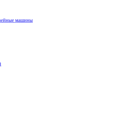
вейные машины
й