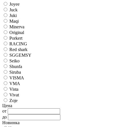
Joyee
Juck
Juki
Maqi
Minerva
Original
Porkert
RACING
Red shark
SGGEMSY
Seiko
Shunfa
Siruba
VISMA
VMA
Vista
Vivat
Zoje
Цена
от
до
Новинка