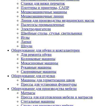
Станки для вязки перчаток
Плоттеры и принтеры, САПР
Мешкозашивочные машины
Мешкозашивочные линии
Линия для производства медицинских масок
Пылесосы промышленные
Электродвигатели
Швейные столы, стулья, светильники
Иглы
Лапки
Шпули
Оборудование для обуви и кожгалантереи
Для ремонта обуви
Колонковые машины
Мокасиновые машины
Рукавные машины
Скорняжные машины
Оборудование для отделки
Машины для герметизации швов
Прессы для установки фурнитуры
Оборудование для производства мебели
Матрасы
Пресса для изготовления мебели и матрасов
Стегальные машины
Столы для производства мебели