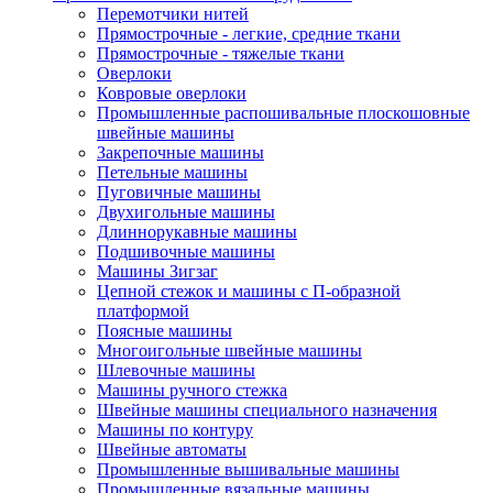
Перемотчики нитей
Прямострочные - легкие, средние ткани
Прямострочные - тяжелые ткани
Оверлоки
Ковровые оверлоки
Промышленные распошивальные плоскошовные
швейные машины
Закрепочные машины
Петельные машины
Пуговичные машины
Двухигольные машины
Длиннорукавные машины
Подшивочные машины
Машины Зигзаг
Цепной стежок и машины с П-образной
платформой
Поясные машины
Многоигольные швейные машины
Шлевочные машины
Машины ручного стежка
Швейные машины специального назначения
Машины по контуру
Швейные автоматы
Промышленные вышивальные машины
Промышленные вязальные машины