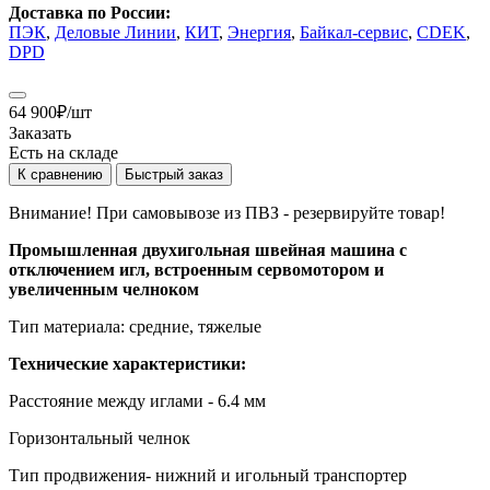
Доставка по России:
ПЭК
,
Деловые Линии
,
КИТ
,
Энергия
,
Байкал-сервис
,
CDEK
,
DPD
64 900
₽
/шт
Заказать
Есть на складе
К сравнению
Быстрый заказ
Внимание! При самовывозе из ПВЗ -
резервируйте товар!
Промышленная двух
игольная швейная машина с
отключением игл, встроенным сервомотором и
увеличенным челно
ком
Тип материала: средние, тяжелые
Технические характеристики:
Расстояние между иглами - 6.4 мм
Горизонтальный челнок
Тип продвижения- нижний и игольный транспортер