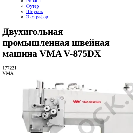
Рибана
Футер
Шнурок
Экстрафор
Двухигольная
промышленная швейная
машина VMA V-875DX
177221
VMA