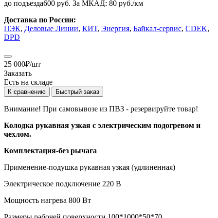
до подъезда
600 руб.
За МКАД:
80 руб./км
Доставка по России:
ПЭК
,
Деловые Линии
,
КИТ
,
Энергия
,
Байкал-сервис
,
CDEK
,
DPD
25 000
₽
/шт
Заказать
Есть на складе
К сравнению
Быстрый заказ
Внимание! При самовывозе из ПВЗ -
резервируйте товар!
Колодка
рукавная узкая с электрическим подогревом и
чехлом.
Комплектация-без рычага
Применение-подушка рукавная узкая (удлиненная)
Электрическое подключение 220 В
Мощность нагрева 800 Вт
Размеры рабочей поверхности 100*1000*50*70