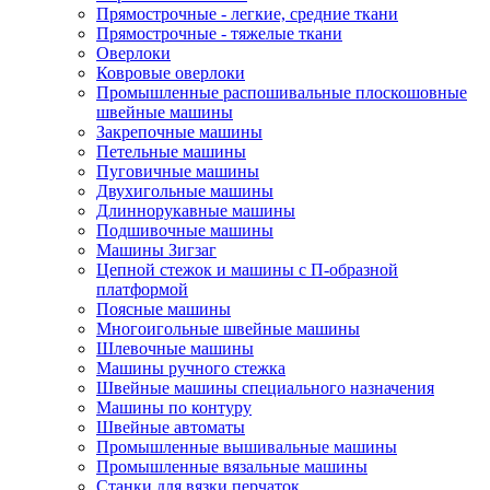
Прямострочные - легкие, средние ткани
Прямострочные - тяжелые ткани
Оверлоки
Ковровые оверлоки
Промышленные распошивальные плоскошовные
швейные машины
Закрепочные машины
Петельные машины
Пуговичные машины
Двухигольные машины
Длиннорукавные машины
Подшивочные машины
Машины Зигзаг
Цепной стежок и машины с П-образной
платформой
Поясные машины
Многоигольные швейные машины
Шлевочные машины
Машины ручного стежка
Швейные машины специального назначения
Машины по контуру
Швейные автоматы
Промышленные вышивальные машины
Промышленные вязальные машины
Станки для вязки перчаток