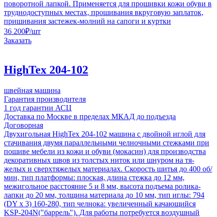
поворотной лапкой. Применяется для прошивки кожи обуви в
труднодоступных местах, прошивания вкруговую заплаток,
пришивания застежек-молний на сапоги и куртки
36 200
₽
/шт
Заказать
HighTex 204-102
швейная машина
Гарантия производителя
1 год гарантии АСЦ
Доставка по Москве в пределах МКАД до подъезда
Договорная
Двухигольная HighTex 204-102 машина с двойной иглой для
стачивания двумя параллельными челночными стежками при
пошиве мебели из кожи и обуви (мокасин) для производства
декоративных швов из толстых ниток или шнуром на тя-
желых и сверхтяжелых материалах. Скорость шитья до 400 об/
мин, тип платформы: плоская, длина стежка до 12 мм,
межигольное расстояние 5 и 8 мм, высота подъема ролика-
лапки до 20 мм, толщина материала до 10 мм, тип иглы: 794
(DY x 3) 160-280, тип челнока: увеличенный качающийся
KSP-204N("баррель"). Для работы потребуется воздушный