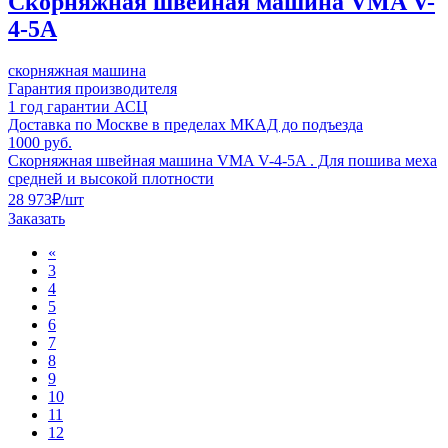
Cкорняжная швейная машина VMA V-
4-5A
скорняжная машина
Гарантия производителя
1 год гарантии АСЦ
Доставка по Москве в пределах МКАД до подъезда
1000 руб.
Скорняжная швейная машина VMA V-4-5A . Для пошива меха
средней и высокой плотности
28 973
₽
/шт
Заказать
«
3
4
5
6
7
8
9
10
11
12