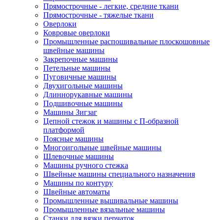
Прямострочные - легкие, средние ткани
Прямострочные - тяжелые ткани
Оверлоки
Ковровые оверлоки
Промышленные распошивальные плоскошовные
швейные машины
Закрепочные машины
Петельные машины
Пуговичные машины
Двухигольные машины
Длиннорукавные машины
Подшивочные машины
Машины Зигзаг
Цепной стежок и машины с П-образной
платформой
Поясные машины
Многоигольные швейные машины
Шлевочные машины
Машины ручного стежка
Швейные машины специального назначения
Машины по контуру
Швейные автоматы
Промышленные вышивальные машины
Промышленные вязальные машины
Станки для вязки перчаток