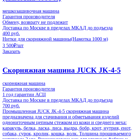
мешкозашивочная машина
Гарантия производителя
Обмену, возврату не подлежит
Доставка по Москве в пределах МКАД до подъезда
400 руб.
Нитки для скорняжной машины(Намотка 1000 м)
3 500
₽
/шт
Заказать
Скорняжная машина JUCK JK-4-5
скорняжная машина
Гарантия производителя
1 год гарантии АСЦ
Доставка по Москве в пределах МКАД до подъезда
700 руб.
Промышленная JUCK JK-4-5 скорняжная машина
предназначена для стачивания и обметывания изделий
однониточным цепным стежком из кожи и среднего меха:
каракуль, белка, ласка, лиса, выдра, бобр, крот, нутрия, енот,
собака, сурок, кролик, кошка, волк. Толщина прошиваемого