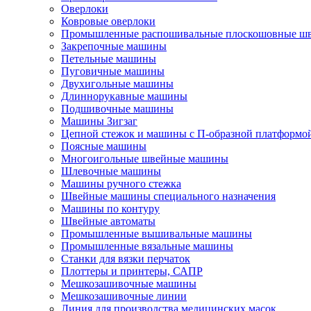
Оверлоки
Ковровые оверлоки
Промышленные распошивальные плоскошовные ш
Закрепочные машины
Петельные машины
Пуговичные машины
Двухигольные машины
Длиннорукавные машины
Подшивочные машины
Машины Зигзаг
Цепной стежок и машины с П-образной платформо
Поясные машины
Многоигольные швейные машины
Шлевочные машины
Машины ручного стежка
Швейные машины специального назначения
Машины по контуру
Швейные автоматы
Промышленные вышивальные машины
Промышленные вязальные машины
Станки для вязки перчаток
Плоттеры и принтеры, САПР
Мешкозашивочные машины
Мешкозашивочные линии
Линия для производства медицинских масок