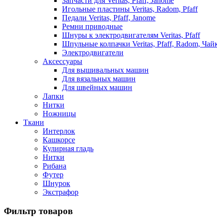
Запчасти для Veritas, Pfaff, Janome
Игольные пластины Veritas, Radom, Pfaff
Педали Veritas, Pfaff, Janome
Ремни приводные
Шнуры к электродвигателям Veritas, Pfaff
Шпульные колпачки Veritas, Pfaff, Radom, Чай
Электродвигатели
Аксессуары
Для вышивальных машин
Для вязальных машин
Для швейных машин
Лапки
Нитки
Ножницы
Ткани
Интерлок
Кашкорсе
Кулирная гладь
Нитки
Рибана
Футер
Шнурок
Экстрафор
Фильтр товаров