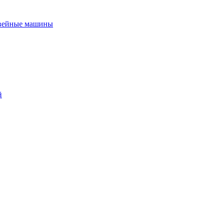
вейные машины
й